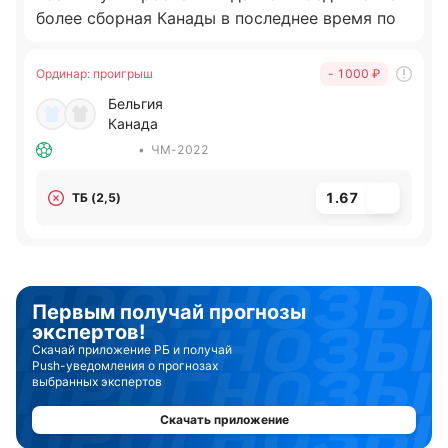
владении, так и в контратаке. В целом Канада
более сборная Канады в последнее время по
сейчас в полном порядке, поэтому Бельгии будет
игре добавила и является крепким
очень тяжело, хотя европейцы заходят на этот
коллективом, с которым нужно считаться.
Ординар
:
проигрыш
- 1000 ₽
турнир фаворитами. Канада даст бой, а я думаю,
Сборная Бельгии в отборе на чемпионат мира
Бельгия
что матч будет голевым, поэтому ТБ (2,5) и обе
легко стала в своей группе первой. Команда
Канада
забьют», –
сказал
Казанский.
прошла всю дистанцию без поражений, две
•
ЧМ-2022
встречи завершив ничьими и в шести
Экс-капитан «Спартака» и сборной России по
победив. Бельгийцы традиционно показывали
1.67
ТБ (2,5)
футболу Егор Титов полагает, что выиграет
высокую результативность, суммарно в
Бельгия, но при этом команды забьют менее 3,5
восьми матчах забив 25 мячей. При этом в
мяча.
Лиге наций коллектив выступил не лучшим
образом и довольствовался в квартете
«Несмотря на все сложности, неудачную игру в
вторым местом, пропустив вперед
Первым получай прогнозы
Лиге наций, думаю, с канадцами бельгийцы
экспертов!
Нидерланды, которым уступил дважды. Также
справятся. Да, Канада сверкнула в отборе,
Скачай приложение РБ и получай
нельзя не отметить, что накануне мундиаля
Push-уведомления о прогнозах
наконец-то пробилась на чемпионат мира, но
подопечные Роберто Мартинеса в спарринге
выбранных экспертов
команда неопытная, много молодых футболистов.
проиграли сборной Египта (1:2).
Я не верю, что на этом турнире она сверкнет и
Скачать приложение
Единственный мяч у бельгийцев забил Лои
станет открытием. Я в этой встрече поставлю на