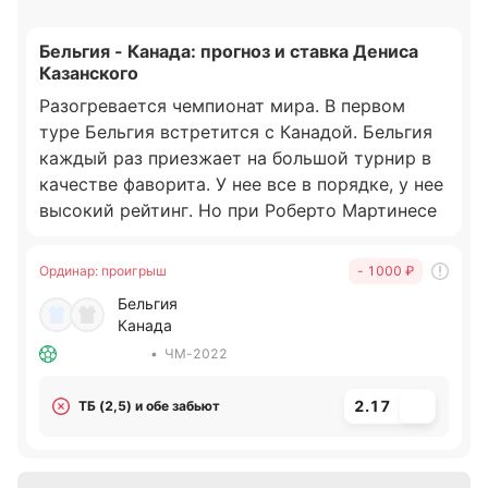
нападающий Ромелу Лукаку;
Дэвис не сыграет против Бельгии. Но будет
Звезда сборной Канады Альфонсо Дэвис
видно ближе к игре. Бельгийцы могут
Бельгия - Канада: прогноз и ставка Дениса
Казанского
получил травму задней поверхности бедра за
пропустить от канадцев, но свою победу они
три недели до ЧМ-2022, но восстановился к
упускать не должны.
Разогревается чемпионат мира. В первом
первому матчу группового этапа и примет
Мой прогноз: П1 и обе забьют – да.
туре Бельгия встретится с Канадой. Бельгия
участие в игре;
Другие
ставки на спорт
смотрите в
каждый раз приезжает на большой турнир в
разделе
Прогнозы
.
качестве фаворита. У нее все в порядке, у нее
Прямая трансляция матча Бельгия – Канада
Читайте также:
высокий рейтинг. Но при Роберто Мартинесе
Все прогнозы на матчи ЧМ-2022 в Катаре
;
она практически не меняется. Это, конечно,
В прямом эфире встречи чемпионата мира-2022, в
Все ставки, прогнозы и коэффициенты на
беда. Оборона остается прежней. Вся
том числе Бельгия – Канада, покажет только
Ординар
:
проигрыш
- 1000 ₽
матч Бельгия – Канада
.
надежда на Вертонгена и Алдейвейрелда, а им
«Матч ТВ». Первый канал и ВГТРК отказались от
Бельгия
на двоих уже почти 70 лет. Эден Азар только
прямых трансляций. Матч Бельгия – Канада
[forecast ordinar 1]
Канада
восстановился, а у Ромелу Лукаку плохой
состоится 23 ноября и начнется в 22:00 по
•
ЧМ-2022
сезон. Лишь два человека заслуживают
московскому времени.
внимания: Кевин де Брюйне и Тибо Куртуа.
2.17
ТБ (2,5) и обе забьют
Вряд ли вдвоем можно вытянуть команду
Сделать ставку в БК Winline
высоко на чемпионате мира.
Канада приехала на чемпионат мира как