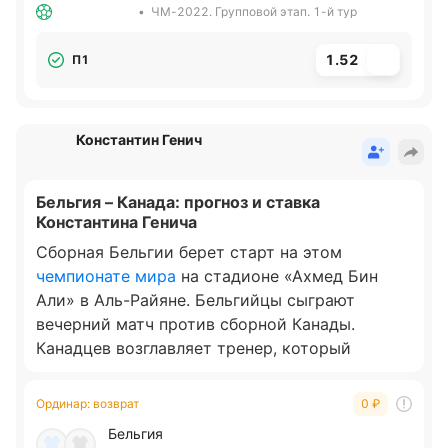
Не думаю, что это будет легкой прогулкой для
Интрига матча Бельгия – Канада:
•
ЧМ-2022. Групповой этап. 1-й тур
Бельгии – соперник неизвестный и могут
североамериканцы не забьют?
быть сюрпризы. Обе команды довольно много
1.52
П1
Сборная Канады в 2022 году провела 10 матчей
забивают, поэтому будет много мячей в этой
различного ранга – шесть побед и четыре ничьи.
встрече.
Помимо бескомпромиссности встреч, интересен
Предлагаю не рисковать, а взять понятную
факт: в девяти из десяти случаев заходила ставка
Константин Генич
ставку – победа Бельгии.
«Обе забьют – нет».
Все прогнозы на матч Бельгия - Канада
в
специальном обзоре
.
Бельгия – Канада: прогноз и ставка
С учетом очевидного статуса фаворита у сборной
Другие
ставки на матчи чемпионата мира по
Константина Генича
Бельгии напрашивается ставка: Канада в своем
футболу - 2022
.
Сборная Бельгии берет старт на этом
стартовом матче чемпионата мира не забьет.
[forecast ordinar 1]
чемпионате мира
на стадионе «Ахмед Бин
Али» в Аль-Райяне. Бельгийцы сыграют
Лучшие тренды по матчу Бельгия – Канада
вечерний матч против сборной Канады.
Сборная Бельгии забивала на протяжении 49-ти
Канадцев возглавляет тренер, который
матчей. Серия прервалась в последней игре с
работал с женской сборной. И там он работал
Нидерландами (0:1);
достаточно удачно - при нем бронзовые
Ординар
:
возврат
0 ₽
В восьми из 10 последних официальных матчей
медали канадки выигрывали. И сейчас
Бельгия
Бельгии сыграли ставки на обе забьют;
впервые с 1986 года Канада отобралась на