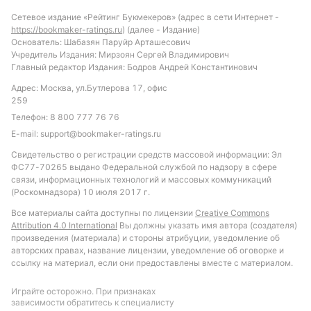
Сетевое издание «Рейтинг Букмекеров» (адрес в сети Интернет -
https://bookmaker-ratings.ru
) (далее - Издание)
Основатель: Шабазян Паруйр Арташесович
Учредитель Издания: Мирзоян Сергей Владимирович
Главный редактор Издания: Бодров Андрей Константинович
Адрес: Москва, ул.Бутлерова 17, офис
259
Телефон:
8 800 777 76 76
E-mail:
support@bookmaker-ratings.ru
Свидетельство о регистрации средств массовой информации: Эл
ФС77-70265 выдано Федеральной службой по надзору в сфере
связи, информационных технологий и массовых коммуникаций
(Роскомнадзора) 10 июля 2017 г.
Все материалы сайта доступны по лицензии
Creative Commons
Attribution 4.0 International
Вы должны указать имя автора (создателя)
произведения (материала) и стороны атрибуции, уведомление об
авторских правах, название лицензии, уведомление об оговорке и
ссылку на материал, если они предоставлены вместе с материалом.
Играйте осторожно. При признаках
зависимости обратитесь к специалисту