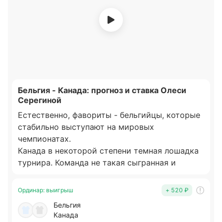
угодно может произойти.
Победа Бельгии со счетом
8,50
Что касается моего прогноза на результат
1:0
матча, я думаю, что Бельгия победит с
разницей минимум в 3 мяча, а может, даже 4
Форма команд
или 5. Лукаку, Де Брейне и Азар помогут
Бельгии победить со счетом 5:0.
Сборная
Бельгии
в 2022 году провела девять
Читайте также:
матчей. В них бельгийцы одержали четыре победы
Все о матче Бельгия - Канада
Бельгия - Канада: прогноз и ставка Олеси
при двух ничьих и трех поражениях. В Лиге Наций
Серегиной
Прогнозы и ставки на ЧМ по футболу-2022
УЕФА сборная Бельгии не смогла пробиться в
Естественно, фавориты - бельгийцы, которые
финал, уступив первую строчку в таблице команде
[forecast ordinar 1]
стабильно выступают на мировых
Нидерландов.
чемпионатах.
Канада в некоторой степени темная лошадка
Сборная
Канады
в рамках подготовки к чемпионат
турнира. Команда не такая сыгранная и
мира провела четыре спарринга. Канадцы
известная, которой удалось отобраться на
выиграли две встречи и по разу сыграли вничью и
мундиаль второй раз в своей истории. Они
проиграли. 17 ноября сборная Канады обыграла
Ординар
:
выигрыш
+ 520 ₽
были первыми в отборе, поэтому явно хотят
Японию (2:1).
Бельгия
бороться.
Канада