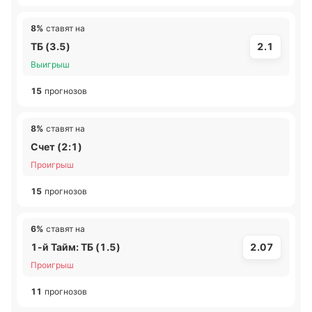
8%
ставят на
ТБ (3.5)
2.1
Выигрыш
15
прогнозов
8%
ставят на
Счет (2:1)
Проигрыш
15
прогнозов
6%
ставят на
1-й Тайм: ТБ (1.5)
2.07
Проигрыш
11
прогнозов