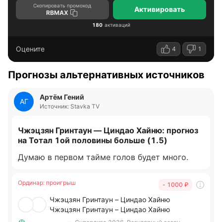
Скопировать промокод
Активировать
RBMAX
180
активаций
Оцените
4
1
Прогнозы альтернативных источников
Артём Гений
АГ
Источник: Stavka TV
Чжэцзян Гринтаун — Циндао Хайню: прогноз
на Тотал 1ой половины больше (1.5)
Думаю в первом тайме голов будет много.
Ординар
:
проигрыш
- 1000
₽
Чжэцзян Гринтаун – Циндао Хайню
Чжэцзян Гринтаун – Циндао Хайню