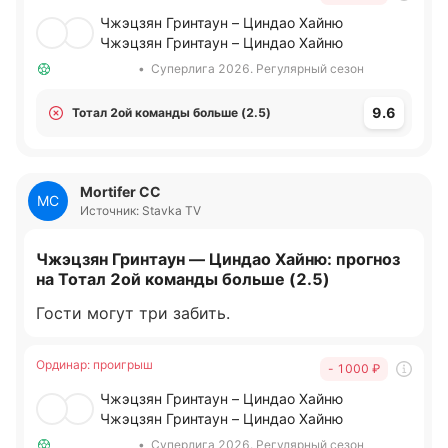
Чжэцзян Гринтаун – Циндао Хайню
Чжэцзян Гринтаун – Циндао Хайню
•
Суперлига 2026. Регулярный сезон
9.6
Тотал 2ой команды больше (2.5)
Mortifer CC
MC
Источник: Stavka TV
Чжэцзян Гринтаун — Циндао Хайню: прогноз
на Тотал 2ой команды больше (2.5)
Гости могут три забить.
Ординар
:
проигрыш
- 1000
₽
Чжэцзян Гринтаун – Циндао Хайню
Чжэцзян Гринтаун – Циндао Хайню
•
Суперлига 2026. Регулярный сезон