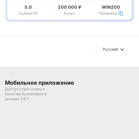
5.0
200 000 ₽
WIN200
Оценка РБ
Бонус
Промокод
Русский
Мобильное приложение
Доступ к прогнозам и
бонусам букмекеров в
режиме 24/7