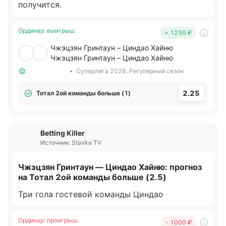
получится.
В гостевых играх мало набирают очки, но
сегодня они смогут побороться за ничью.
Ординар
:
выигрыш
Встречу начнут первым номером и сразу
+ 1250
₽
заберут инициативу себе. А уже после пары
Чжэцзян Гринтаун – Циндао Хайню
удачных атак, они перейдут на игру от
Чжэцзян Гринтаун – Циндао Хайню
обороны, и больше никто не сможет забить
•
Суперлига 2026. Регулярный сезон
голов. В такой встрече будет максимум два
забитых мяча на две команды за всю игру.
2.25
Тотал 2ой команды больше (1)
Betting Killer
Источник: Stavka TV
Чжэцзян Гринтаун — Циндао Хайню: прогноз
на Тотал 2ой команды больше (2.5)
Три гола гостевой команды Циндао
Ординар
:
проигрыш
- 1000
₽