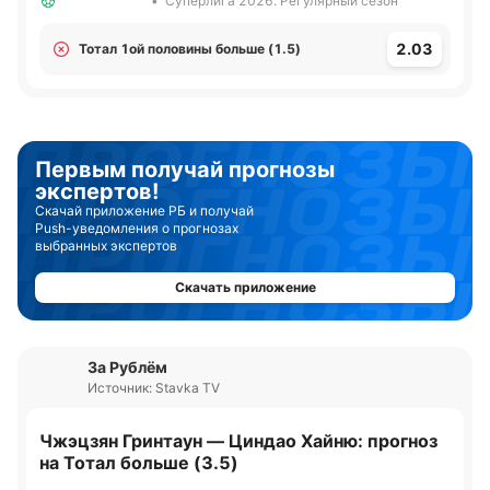
•
Суперлига 2026. Регулярный сезон
2.03
Тотал 1ой половины больше (1.5)
Первым получай прогнозы
экспертов!
Скачай приложение РБ и получай
Push-уведомления о прогнозах
выбранных экспертов
Скачать приложение
За Рублём
Источник: Stavka TV
Чжэцзян Гринтаун — Циндао Хайню: прогноз
на Тотал больше (3.5)