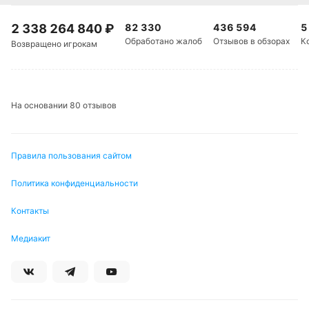
2 338 264 840
₽
82 330
436 594
5
Обработано жалоб
Отзывов в обзорах
К
Возвращено игрокам
На основании 80 отзывов
Правила пользования сайтом
Политика конфиденциальности
Контакты
Медиакит