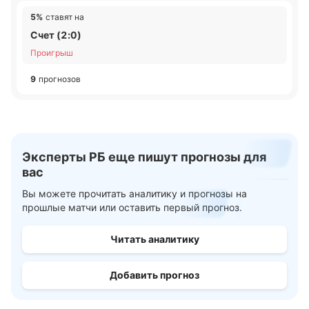
5%
ставят на
Счет (2:0)
Проигрыш
9
прогнозов
Эксперты РБ еще пишут прогнозы для
вас
Вы можете прочитать аналитику и прогнозы на
прошлые матчи или оставить первый прогноз.
Читать аналитику
Добавить прогноз