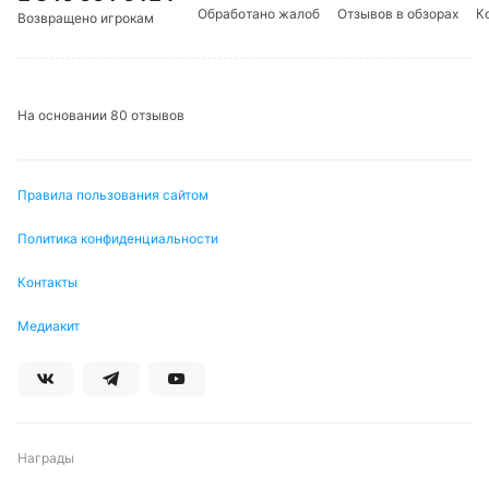
Обработано жалоб
Отзывов в обзорах
К
Возвращено игрокам
На основании 80 отзывов
Правила пользования сайтом
Политика конфиденциальности
Контакты
Медиакит
Награды