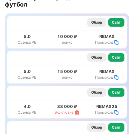
футбол
Обзор
Сайт
5.0
10 000 ₽
RBMAX
Оценка РБ
Бонус
Промокод
Обзор
Сайт
5.0
15 000 ₽
RBMAX
Оценка РБ
Бонус
Промокод
Обзор
Сайт
4.0
38 000 ₽
RBMAX25
Оценка РБ
Эксклюзив
Промокод
Обзор
Сайт