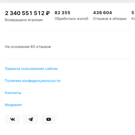
2 340 551 512
₽
82 355
436 604
5
Обработано жалоб
Отзывов в обзорах
К
Возвращено игрокам
На основании 80 отзывов
Правила пользования сайтом
Политика конфиденциальности
Контакты
Медиакит