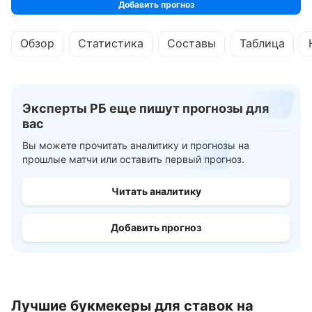
Добавить прогноз
Обзор
Статистика
Составы
Таблица
Эксперты РБ еще пишут прогнозы для
вас
Вы можете прочитать аналитику и прогнозы на
прошлые матчи или оставить первый прогноз.
Читать аналитику
Добавить прогноз
Лучшие букмекеры для ставок на