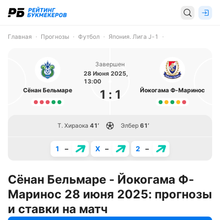
Главная
Прогнозы
Футбол
Япония. Лига J-1
Завершен
28 Июня 2025,
13:00
Сёнан Бельмаре
Йокогама Ф-Маринос
1
:
1
Т. Хираока
41’
Элбер
61’
1
–
X
–
2
–
Сёнан Бельмаре - Йокогама Ф-
Маринос 28 июня 2025: прогнозы
и ставки на матч