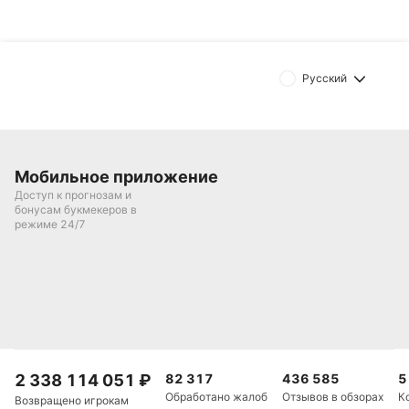
Русский
Мобильное приложение
Доступ к прогнозам и
бонусам букмекеров в
режиме 24/7
2 338 114 051
₽
82 317
436 585
5
Обработано жалоб
Отзывов в обзорах
К
Возвращено игрокам