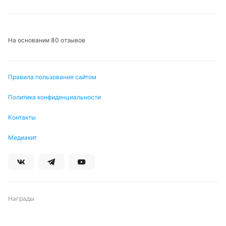
На основании 80 отзывов
Правила пользования сайтом
Политика конфиденциальности
Контакты
Медиакит
Награды