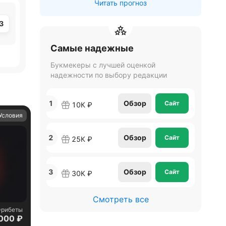
Читать прогноз
3
Самые надежные
Букмекеры с лучшей оценкой
надежности по выбору редакции
1
Обзор
Сайт
10К ₽
Условия
2
Обзор
Сайт
25К ₽
3
Обзор
Сайт
30К ₽
Смотреть все
рибеты
000 ₽