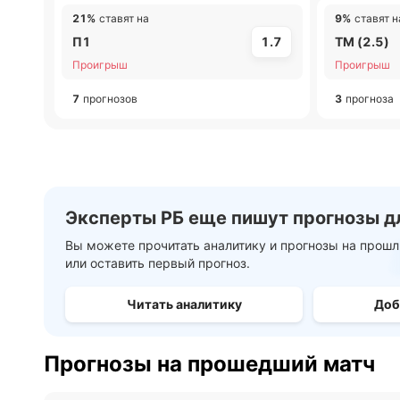
21%
ставят на
9%
ставят н
П1
1.7
ТМ (2.5)
Проигрыш
Проигрыш
7
прогнозов
3
прогноза
Эксперты РБ еще пишут прогнозы д
Вы можете прочитать аналитику и прогнозы на прош
или оставить первый прогноз.
Читать аналитику
Доб
Прогнозы на прошедший матч