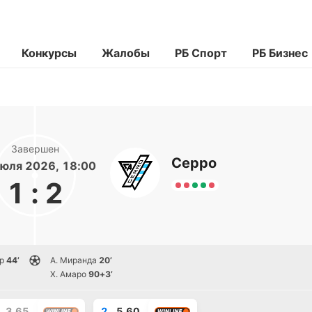
Конкурсы
Жалобы
РБ Спорт
РБ Бизнес
Завершен
Серро
юля 2026, 18:00
1
:
2
р
44’
А. Миранда
20’
Х. Амаро
90+3’
3.65
2
5.60