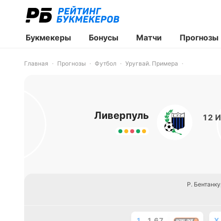
Букмекеры
Бонусы
Матчи
Прогнозы
Главная
Прогнозы
Футбол
Уругвай. Примера
Ливерпуль
12 И
Р. Бентанку
1
1.67
X