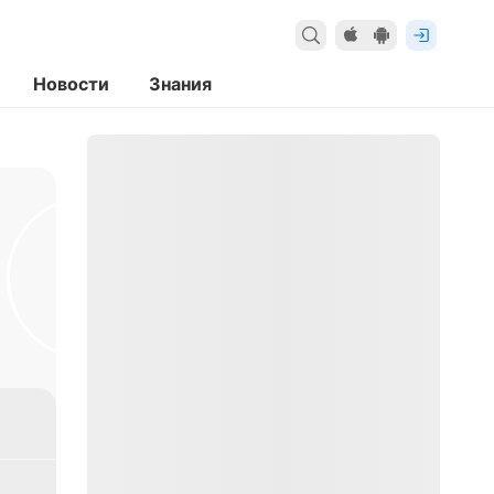
Новости
Знания