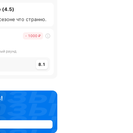
 (4.5)
сезоне что странно.
- 1000
₽
ый раунд
8.1
!