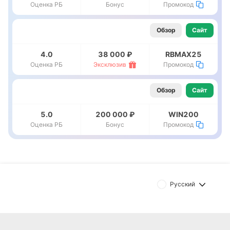
Оценка РБ
Бонус
Промокод
Обзор
Сайт
4.0
38 000 ₽
RBMAX25
Оценка РБ
Эксклюзив
Промокод
Обзор
Сайт
5.0
200 000 ₽
WIN200
Оценка РБ
Бонус
Промокод
Русский