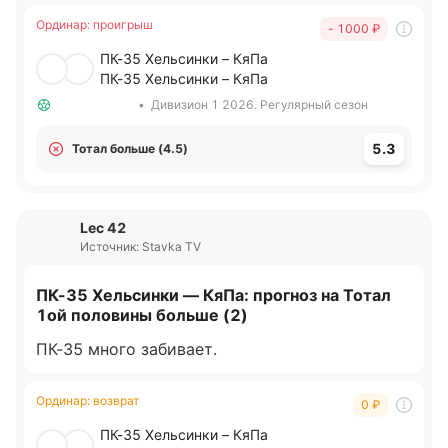
Ординар
:
проигрыш
- 1000
₽
ПК-35 Хельсинки – КяПа
ПК-35 Хельсинки – КяПа
•
Дивизион 1 2026. Регулярный сезон
5.3
Тотал больше (4.5)
Lec 42
Источник: Stavka TV
ПК-35 Хельсинки — КяПа: прогноз на Тотал
1ой половины больше (2)
ПК-35 много забивает.
Ординар
:
возврат
0
₽
ПК-35 Хельсинки – КяПа