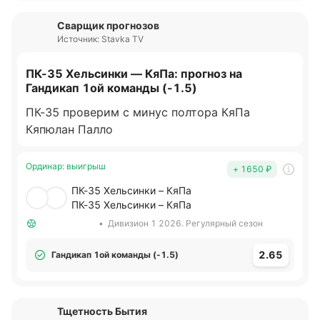
Сварщик прогнозов
Источник: Stavka TV
ПК-35 Хельсинки — КяПа: прогноз на
Гандикап 1ой команды (-1.5)
ПК-35 проверим с минус полтора КяПа
Кяпюлан Палло
Ординар
:
выигрыш
+ 1650
₽
ПК-35 Хельсинки – КяПа
ПК-35 Хельсинки – КяПа
•
Дивизион 1 2026. Регулярный сезон
2.65
Гандикап 1ой команды (-1.5)
Тщетность Бытия