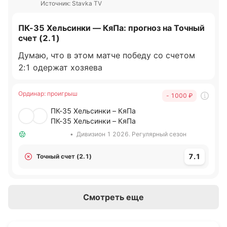
Источник: Stavka TV
ПК-35 Хельсинки — КяПа: прогноз на Точный
счет (2.1)
Думаю, что в этом матче победу со счетом
2:1 одержат хозяева
Ординар
:
проигрыш
- 1000
₽
ПК-35 Хельсинки – КяПа
ПК-35 Хельсинки – КяПа
•
Дивизион 1 2026. Регулярный сезон
7.1
Точный счет (2.1)
Смотреть еще