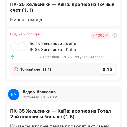
ПК-35 Хельсинки — КяПа: прогноз на Точный
счет (1.1)
Ничья команд
Ординар
:
проигрыш
- 1000
₽
ПК-35 Хельсинки – КяПа
ПК-35 Хельсинки – КяПа
•
Дивизион 1 2026. Регулярный сезон
6.15
Точный счет (1.1)
Вадим Аванесов
ВА
Источник: Stavka TV
ПК-35 Хельсинки — КяПа: прогноз на Тотал
2ой половины больше (1.5)
Команды вторые тайме проводят активней