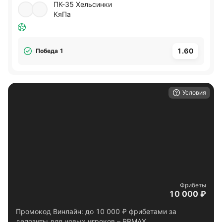
ПК-35 Хельсинки
КяПа
1.60
Победа 1
Условия
Фрибеты
10 000 ₽
Промокод Винлайн: до 10 000 ₽ фрибетами за
депозиты для новых игроков – RBMAX