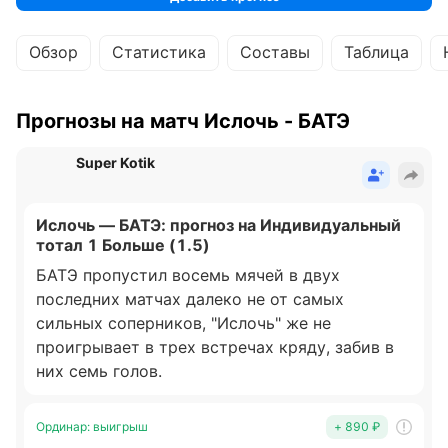
Обзор
Статистика
Составы
Таблица
Прогнозы на матч Ислочь - БАТЭ
Super Kotik
Ислочь — БАТЭ: прогноз на Индивидуальный
тотал 1 Больше (1.5)
БАТЭ пропустил восемь мячей в двух
последних матчах далеко не от самых
сильных соперников, "Ислочь" же не
проигрывает в трех встречах кряду, забив в
них семь голов.
[forecast ordinar 1]
Ординар
:
выигрыш
+ 890 ₽