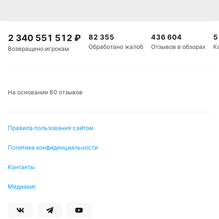
2 340 551 512
₽
82 355
436 604
5
Обработано жалоб
Отзывов в обзорах
К
Возвращено игрокам
На основании 80 отзывов
Правила пользования сайтом
Политика конфиденциальности
Контакты
Медиакит