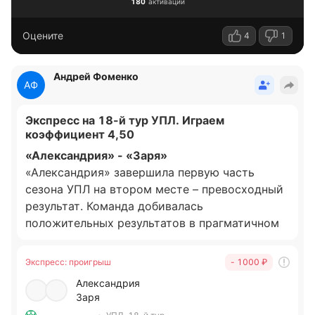
180
активаций
Оцените
4
1
Андрей Фоменко
АФ
Экспресс на 18-й тур УПЛ. Играем
коэффициент 4,50
«Александрия» - «Заря»
«Александрия» завершила первую часть
сезона УПЛ на втором месте – превосходный
результат. Команда добивалась
положительных результатов в прагматичном
стиле, а именно за счет надежной игры в
обороне – всего 12 пропущенных мячей.
Экспресс
:
проигрыш
- 1000 ₽
«Заря» особыми успехами в первом круге не
Александрия
отметилась. На счету команды из Луганска 22
Заря
очка и текущее восьмое место в турнирной