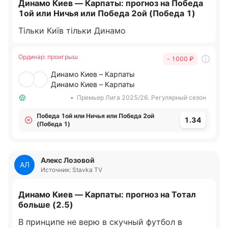
Динамо Киев — Карпаты: прогноз на Победа
1ой или Ничья или Победа 2ой (Победа 1)
Тільки Київ тільки Динамо
Ординар
:
проигрыш
- 1000
₽
Динамо Киев – Карпаты
Динамо Киев – Карпаты
•
Премьер Лига 2025/26. Регулярный сезон
Победа 1ой или Ничья или Победа 2ой
1.34
(Победа 1)
Алекс Лозовой
АЛ
Источник: Stavka TV
Динамо Киев — Карпаты: прогноз на Тотал
больше (2.5)
В принципе не верю в скучный футбол в