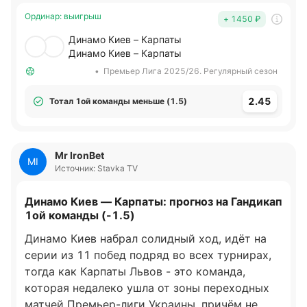
Ординар
:
выигрыш
+ 1450
₽
Динамо Киев – Карпаты
Динамо Киев – Карпаты
•
Премьер Лига 2025/26. Регулярный сезон
2.45
Тотал 1ой команды меньше (1.5)
Mr IronBet
MI
Источник: Stavka TV
Динамо Киев — Карпаты: прогноз на Гандикап
1ой команды (-1.5)
Динамо Киев набрал солидный ход, идёт на
серии из 11 побед подряд во всех турнирах,
тогда как Карпаты Львов - это команда,
которая недалеко ушла от зоны переходных
матчей Премьер-лиги Украины, причём не