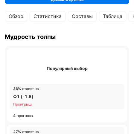
Обзор
Статистика
Составы
Таблица
Мудрость толпы
Популярный выбор
36%
ставят на
Ф1 (-1.5)
Проигрыш
4
прогноза
27%
ставят на