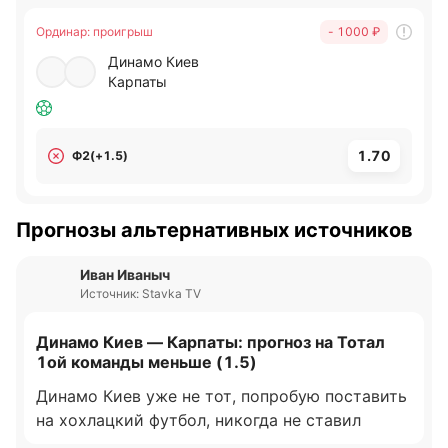
лидирующей четверки на четыре очка.
Гости – оправданные фавориты этой встречи.
Ординар
:
проигрыш
- 1000 ₽
Сильная сторона «Полесья» – это надежная
Динамо Киев
оборона, а «Ингулец» забивает очень мало и
Карпаты
соперникам своего уровня. Также отмечу, что
игра пройдет в Житомире на поле «Полесья»,
поэтому ставлю, что хозяева не смогут
1.70
Ф2(+1.5)
забить.
Фрибеты для новых и постоянных
игроков
Прогнозы альтернативных источников
🚀 Используй бонусы БК для старта в мире
Иван Иваныч
ставок! Новичкам доступны
фрибеты без
Источник: Stavka TV
депозита
, чтобы начать играть без риска.
[forecast express 1]
Динамо Киев — Карпаты: прогноз на Тотал
1ой команды меньше (1.5)
Динамо Киев уже не тот, попробую поставить
на хохлацкий футбол, никогда не ставил