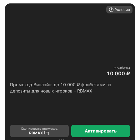
завершили первый круг на шестом месте
турнирной таблицы.
Условия
Букмекеры видят «Динамо» очевидным
фаворитом этого матча. Но есть подозрения,
что в легком формате лидер УПЛ не сможет
взять три очка. Во-первых, это первый матч
после длительной паузы. Во-вторых,
«Карпаты» заметно преобразились. Выберу
ставку на Ф2(+2) за 1,50.
Фрибеты
Фрибеты для новых и постоянных
10 000 ₽
игроков
Промокод Винлайн: до 10 000 ₽ фрибетами за
🚀 Используй бонусы БК для старта в мире
депозиты для новых игроков – RBMAX
ставок! Новичкам доступны
фрибеты без
депозита
, чтобы начать играть без риска.
[forecast ordinar 1]
Скопировать промокод
Активировать
RBMAX