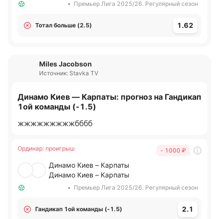
•
Премьер Лига 2025/26. Регулярный сезон
1.62
Тотал больше (2.5)
Miles Jacobson
Источник: Stavka TV
Динамо Киев — Карпаты: прогноз на Гандикап
1ой команды (-1.5)
жжжжжжжжжбббб
Ординар
:
проигрыш
- 1000
₽
Динамо Киев – Карпаты
Динамо Киев – Карпаты
•
Премьер Лига 2025/26. Регулярный сезон
2.1
Гандикап 1ой команды (-1.5)