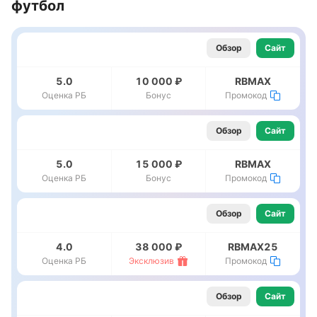
футбол
Обзор
Сайт
5.0
10 000 ₽
RBMAX
Оценка РБ
Бонус
Промокод
Обзор
Сайт
5.0
15 000 ₽
RBMAX
Оценка РБ
Бонус
Промокод
Обзор
Сайт
4.0
38 000 ₽
RBMAX25
Оценка РБ
Эксклюзив
Промокод
Обзор
Сайт