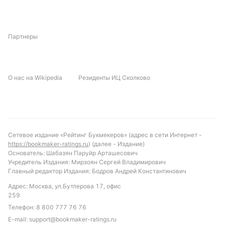
Партнеры
О нас на Wikipedia
Резиденты ИЦ Сколково
Сетевое издание «Рейтинг Букмекеров» (адрес в сети Интернет -
https://bookmaker-ratings.ru
) (далее - Издание)
Основатель: Шабазян Паруйр Арташесович
Учредитель Издания: Мирзоян Сергей Владимирович
Главный редактор Издания: Бодров Андрей Константинович
Адрес: Москва, ул.Бутлерова 17, офис
259
Телефон:
8 800 777 76 76
E-mail:
support@bookmaker-ratings.ru