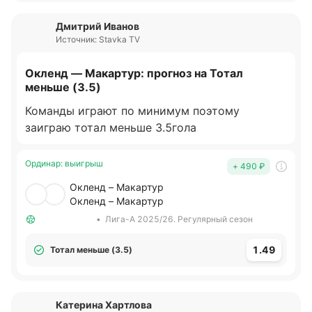
Дмитрий Иванов
Источник: Stavka TV
Окленд — Макартур: прогноз на Тотал
меньше (3.5)
Команды играют по минимум поэтому
заиграю тотал меньше 3.5гола
Ординар
:
выигрыш
+ 490
₽
Окленд – Макартур
Окленд – Макартур
•
Лига-А 2025/26. Регулярный сезон
1.49
Тотал меньше (3.5)
Катерина Хартлова