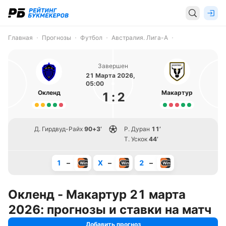
Главная
Прогнозы
Футбол
Австралия. Лига-А
Завершен
21 Марта 2026,
05:00
Окленд
Макартур
1
:
2
Д. Гирдвуд-Райх
90+3’
Р. Дуран
11’
Т. Ускок
44’
1
–
X
–
2
–
Окленд - Макартур 21 марта
2026: прогнозы и ставки на матч
Добавить прогноз