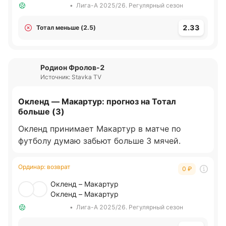
•
Лига-А 2025/26. Регулярный сезон
2.33
Тотал меньше (2.5)
Родион Фролов-2
Источник: Stavka TV
Окленд — Макартур: прогноз на Тотал
больше (3)
Окленд принимает Макартур в матче по
футболу думаю забьют больше 3 мячей.
Ординар
:
возврат
0
₽
Окленд – Макартур
Окленд – Макартур
•
Лига-А 2025/26. Регулярный сезон