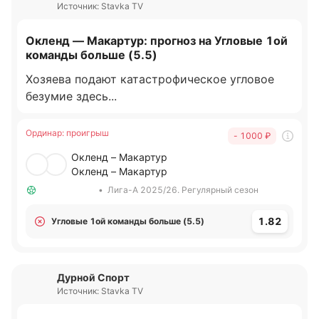
Источник: Stavka TV
Окленд — Макартур: прогноз на Угловые 1ой
команды больше (5.5)
Хозяева подают катастрофическое угловое
безумие здесь...
Ординар
:
проигрыш
- 1000
₽
Окленд – Макартур
Окленд – Макартур
•
Лига-А 2025/26. Регулярный сезон
1.82
Угловые 1ой команды больше (5.5)
Дурной Спорт
Источник: Stavka TV