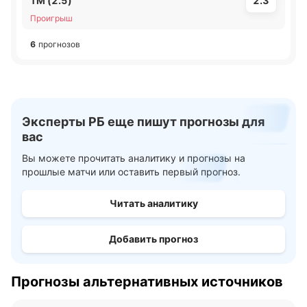
ТМ (2.5)
2.3
Проигрыш
6
прогнозов
Эксперты РБ еще пишут прогнозы для
вас
Вы можете прочитать аналитику и прогнозы на
прошлые матчи или оставить первый прогноз.
Читать аналитику
Добавить прогноз
Прогнозы альтернативных источников