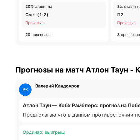
20%
ставят на
8%
ставят н
Счет (1:2)
П2
Проигрыш
Проигрыш
20
прогнозов
8
прогнозов
Прогнозы на матч Атлон Таун - 
Валерий Кандоуров
ВК
Атлон Таун — Кобх Рамблерс: прогноз на Поб
Предполагаю что в данном противостоянии п
Ординар
:
выигрыш