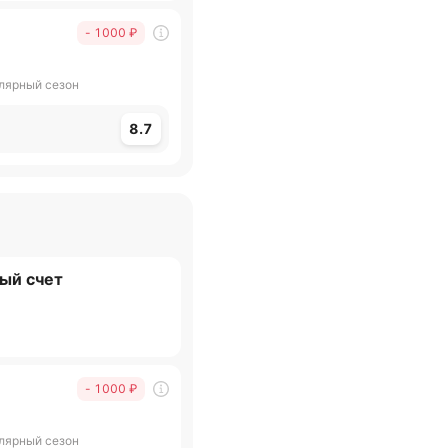
- 1000
₽
лярный сезон
8.7
ный счет
- 1000
₽
лярный сезон