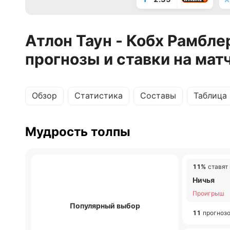
Атлон Таун - Кобх Рамбле
прогнозы и ставки на мат
Обзор
Статистика
Составы
Таблица
Мудрость толпы
11%
ставят
Ничья
Проигрыш
Популярный выбор
11
прогноз