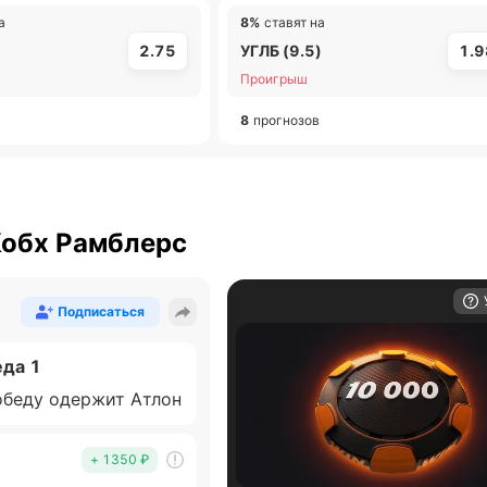
а
8%
ставят на
2.75
УГЛБ (9.5)
1.9
Проигрыш
8
прогнозов
Кобх Рамблерс
Подписаться
еда 1
обеду одержит Атлон
+ 1350 ₽