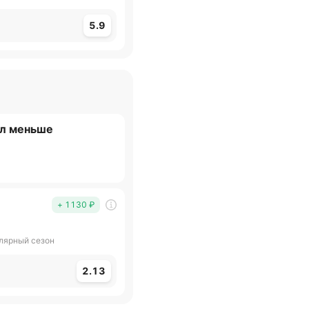
5.9
ал меньше
+ 1130
₽
лярный сезон
2.13