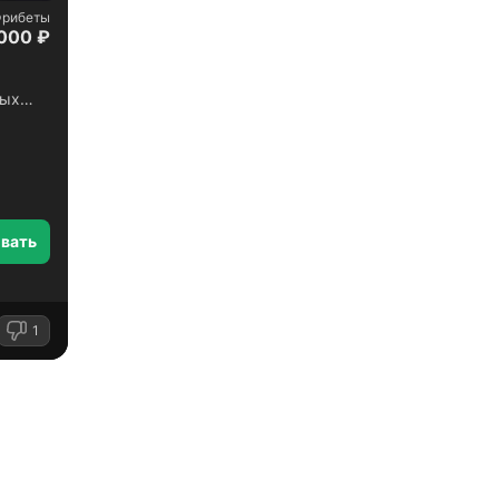
рибеты
000 ₽
₽
вых
вать
1