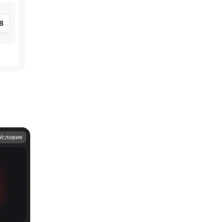
8
Условия