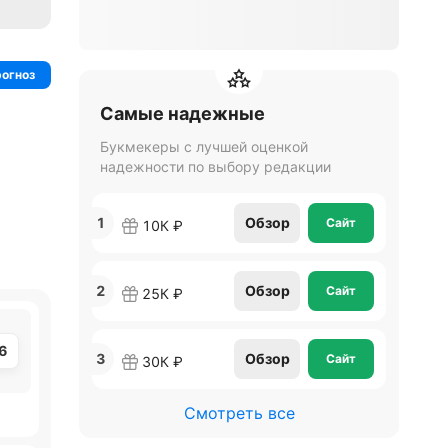
рогноз
Самые надежные
Букмекеры с лучшей оценкой
надежности по выбору редакции
1
Обзор
Сайт
10К ₽
2
Обзор
Сайт
25К ₽
6
3
Обзор
Сайт
30К ₽
Смотреть все