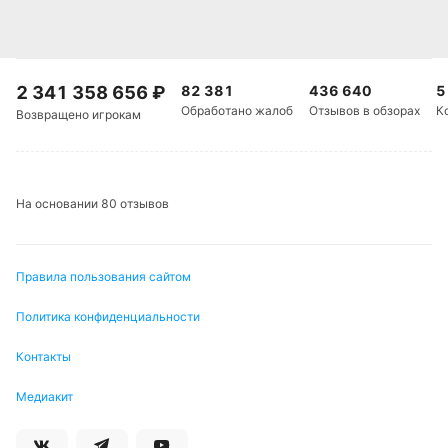
2 341 358 656
₽
82 381
436 640
5
Обработано жалоб
Отзывов в обзорах
К
Возвращено игрокам
На основании 80 отзывов
Правила пользования сайтом
Политика конфиденциальности
Контакты
Медиакит