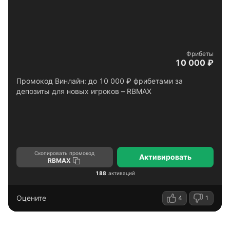
Фрибеты
10 000 ₽
Промокод Винлайн: до 10 000 ₽ фрибетами за
депозиты для новых игроков – RBMAX
Скопировать промокод
Активировать
RBMAX
188
активаций
Оцените
4
1