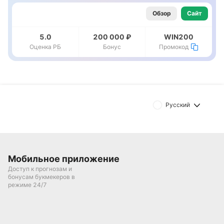
Обзор
Сайт
5.0
200 000 ₽
WIN200
Оценка РБ
Бонус
Промокод
Русский
Мобильное приложение
Доступ к прогнозам и
бонусам букмекеров в
режиме 24/7