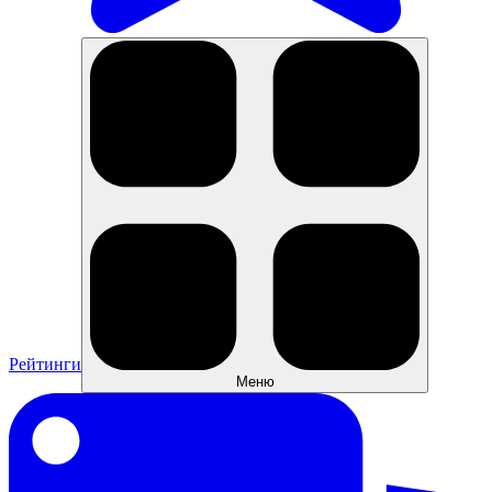
Рейтинги
Меню