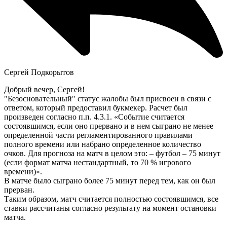
Сергей Подкорытов
Добрый вечер, Сергей!
"Безосновательный" статус жалобы был присвоен в связи с
ответом, который предоставил букмекер. Расчет был
произведен согласно п.п. 4.3.1. «Событие считается
состоявшимся, если оно прервано и в нем сыграно не менее
определенной части регламентированного правилами
полного времени или набрано определенное количество
очков. Для прогноза на матч в целом это: – футбол – 75 минут
(если формат матча нестандартный, то 70 % игрового
времени)».
В матче было сыграно более 75 минут перед тем, как он был
прерван.
Таким образом, матч считается полностью состоявшимся, все
ставки рассчитаны согласно результату на момент остановки
матча.