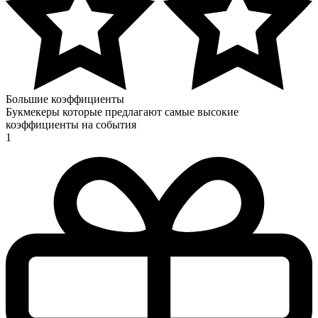
Большие коэффициенты
Букмекеры которые предлагают самые высокие
коэффициенты на события
1