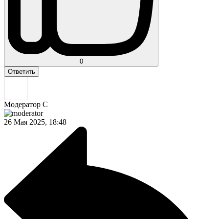
0
Ответить
Модератор С
26 Мая 2025, 18:48