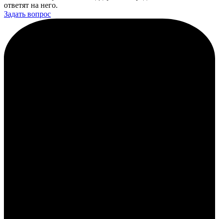
ответят на него.
Задать вопрос