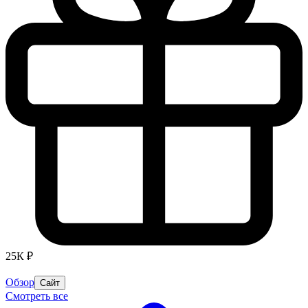
25К ₽
Обзор
Сайт
Смотреть все