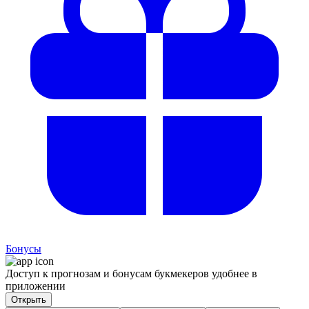
Бонусы
Доступ к прогнозам и бонусам букмекеров удобнее в
приложении
Открыть