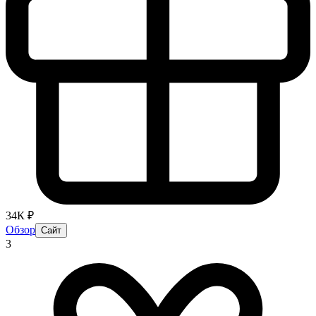
34К ₽
Обзор
Сайт
3