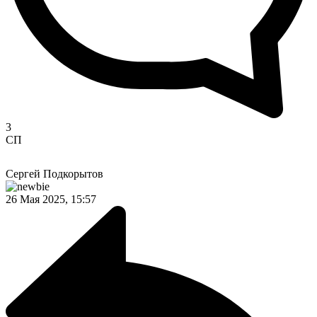
3
СП
Сергей Подкорытов
26 Мая 2025, 15:57