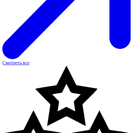
Смотреть все