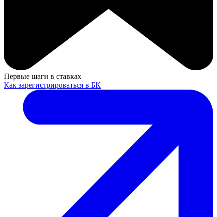
Первые шаги в ставках
Как зарегистрироваться в БК