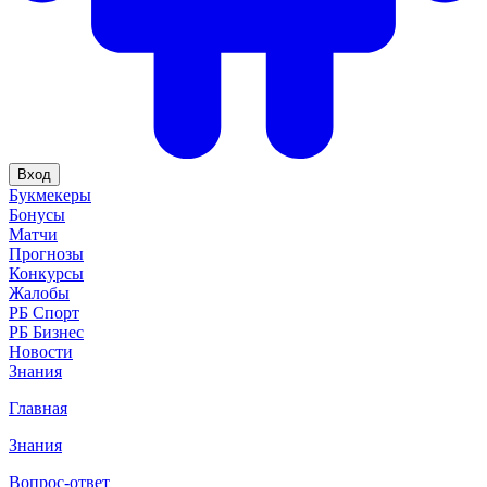
Вход
Букмекеры
Бонусы
Матчи
Прогнозы
Конкурсы
Жалобы
РБ Спорт
РБ Бизнес
Новости
Знания
Главная
Знания
Вопрос-ответ