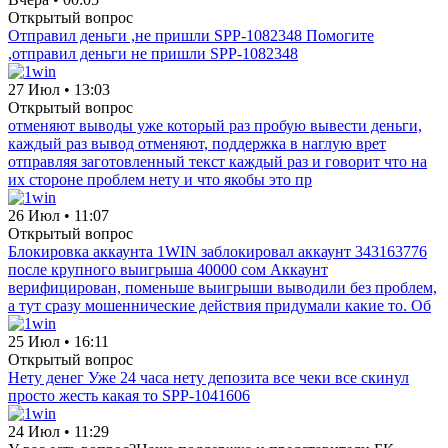
Открытый вопрос
Отправил деньги ,не пришли SPP-1082348 Помогите
,отправил деньги не пришли SPP-1082348
27 Июл • 13:03
Открытый вопрос
отменяют выводы уже который раз пробую вывести деньги,
каждый раз вывод отменяют, поддержка в наглую врет
отправляя заготовленный текст каждый раз и говорит что на
их стороне проблем нету и что якобы это пр
26 Июл • 11:07
Открытый вопрос
Блокировка аккаунта 1WIN заблокировал аккаунт 343163776
после крупного выигрыша 40000 сом Аккаунт
верифицирован, поменьше выигрыши выводили без проблем,
а тут сразу мошеннические действия придумали какие то. Об
25 Июл • 16:11
Открытый вопрос
Нету денег Уже 24 часа нету депозита все чеки все скинул
просто жесть какая то SPP-1041606
24 Июл • 11:29