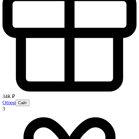
34К ₽
Обзор
Сайт
3