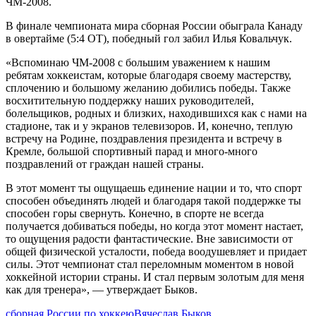
ЧМ-2008.
В финале чемпионата мира сборная России обыграла Канаду
в овертайме (5:4 ОТ), победный гол забил Илья Ковальчук.
«Вспоминаю ЧМ-2008 с большим уважением к нашим
ребятам хоккеистам, которые благодаря своему мастерству,
сплочению и большому желанию добились победы. Также
восхитительную поддержку наших руководителей,
болельщиков, родных и близких, находившихся как с нами на
стадионе, так и у экранов телевизоров. И, конечно, теплую
встречу на Родине, поздравления президента и встречу в
Кремле, большой спортивный парад и много-много
поздравлений от граждан нашей страны.
В этот момент ты ощущаешь единение нации и то, что спорт
способен объединять людей и благодаря такой поддержке ты
способен горы свернуть. Конечно, в спорте не всегда
получается добиваться победы, но когда этот момент настает,
то ощущения радости фантастические. Вне зависимости от
общей физической усталости, победа воодушевляет и придает
силы. Этот чемпионат стал переломным моментом в новой
хоккейной истории страны. И стал первым золотым для меня
как для тренера», — утверждает Быков.
сборная России по хоккею
Вячеслав Быков