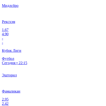
Мидлсбро
Рексхэм
1.67
4.90
-
-
Кубок Лиги
Футбол
Сегодня • 22:15
Эшторил
Фамаликан
2.95
2.42