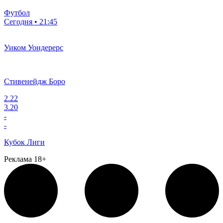
Футбол
Сегодня • 21:45
Уиком Уондерерс
Стивенейдж Боро
2.22
3.20
-
-
Кубок Лиги
Реклама 18+