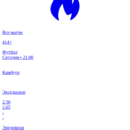
Все матчи
414
+
Футбол
Сегодня • 21:00
Камбуур
Эксельсиор
2.50
2.65
-
-
Эредивизи