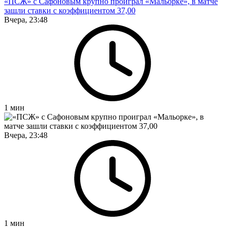
«ПСЖ» с Сафоновым крупно проиграл «Мальорке», в матче
зашли ставки с коэффициентом 37,00
Вчера, 23:48
1
мин
Вчера, 23:48
1
мин