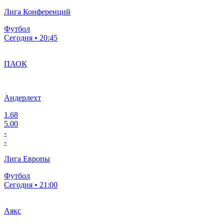
Лига Конференций
Футбол
Сегодня • 20:45
ПАОК
Андерлехт
1.68
5.00
-
-
Лига Европы
Футбол
Сегодня • 21:00
Аякс