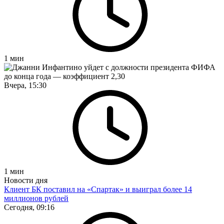
1
мин
Вчера, 15:30
1
мин
Новости дня
Клиент БК поставил на «Спартак» и выиграл более 14
миллионов рублей
Сегодня, 09:16