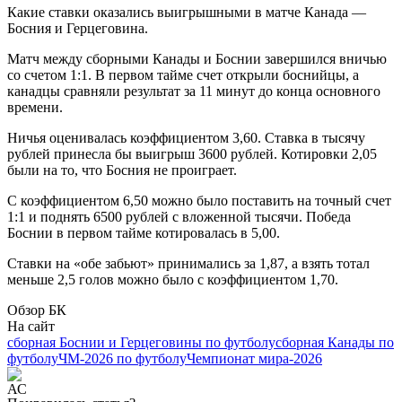
Какие ставки оказались выигрышными в матче Канада —
Босния и Герцеговина.
Матч между сборными Канады и Боснии завершился вничью
со счетом 1:1. В первом тайме счет открыли боснийцы, а
канадцы сравняли результат за 11 минут до конца основного
времени.
Ничья оценивалась коэффициентом 3,60. Ставка в тысячу
рублей принесла бы выигрыш 3600 рублей. Котировки 2,05
были на то, что Босния не проиграет.
С коэффициентом 6,50 можно было поставить на точный счет
1:1 и поднять 6500 рублей с вложенной тысячи. Победа
Боснии в первом тайме котировалась в 5,00.
Ставки на «обе забьют» принимались за 1,87, а взять тотал
меньше 2,5 голов можно было с коэффициентом 1,70.
Обзор БК
На сайт
сборная Боснии и Герцеговины по футболу
сборная Канады по
футболу
ЧМ-2026 по футболу
Чемпионат мира-2026