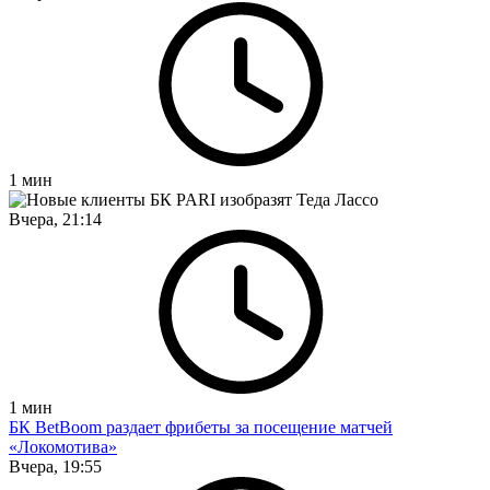
1
мин
Вчера, 21:14
1
мин
БК BetBoom раздает фрибеты за посещение матчей
«Локомотива»
Вчера, 19:55