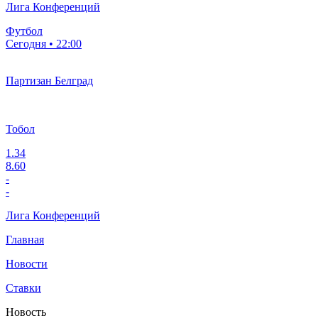
Лига Конференций
Футбол
Сегодня • 22:00
Партизан Белград
Тобол
1.34
8.60
-
-
Лига Конференций
Главная
Новости
Ставки
Новость