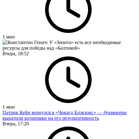
1
мин
Вчера, 18:52
1
мин
Патрик Кейн вернулся в «Чикаго Блэкхокс» — букмекеры
выкатили котировки на его результативность
Вчера, 17:20