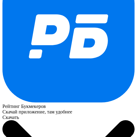
Рейтинг Букмекеров
Скачай приложение, там удобнее
Скачать