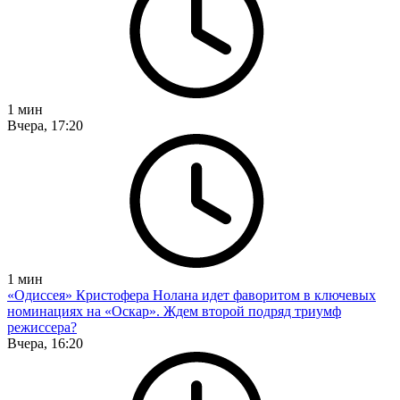
1
мин
Вчера, 17:20
1
мин
«Одиссея» Кристофера Нолана идет фаворитом в ключевых
номинациях на «Оскар». Ждем второй подряд триумф
режиссера?
Вчера, 16:20