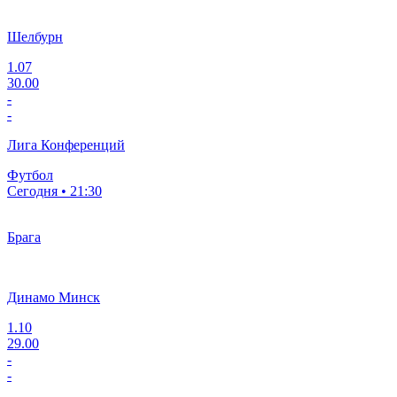
Шелбурн
1.07
30.00
-
-
Лига Конференций
Футбол
Сегодня • 21:30
Брага
Динамо Минск
1.10
29.00
-
-