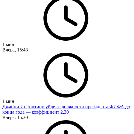
1
мин
Вчера, 15:48
1
мин
Джанни Инфантино уйдет с должности президента ФИФА до
конца года — коэффициент 2,30
Вчера, 15:30