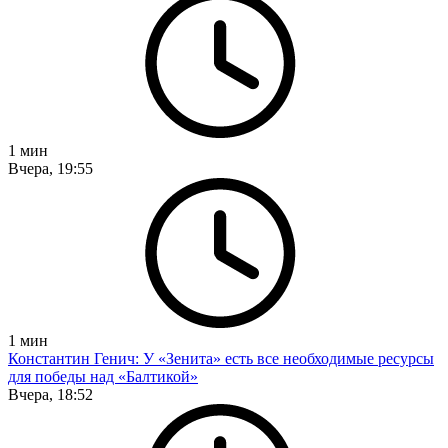
1
мин
Вчера, 19:55
1
мин
Константин Генич: У «Зенита» есть все необходимые ресурсы
для победы над «Балтикой»
Вчера, 18:52