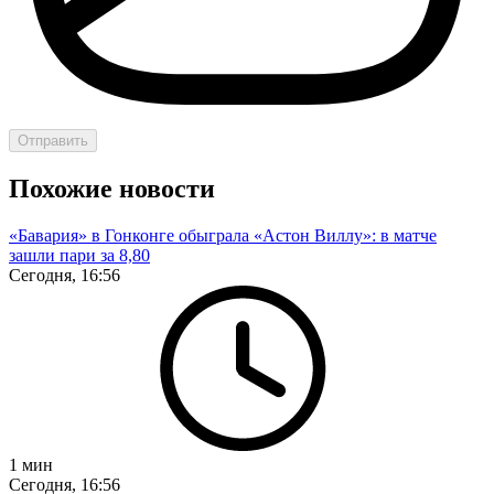
Отправить
Похожие новости
«Бавария» в Гонконге обыграла «Астон Виллу»: в матче
зашли пари за 8,80
Сегодня, 16:56
1
мин
Сегодня, 16:56