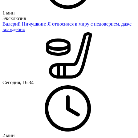
1
мин
Эксклюзив
Валерий Ничушкин: Я относился к миру с недоверием, даже
враждебно
Сегодня, 16:34
2
мин