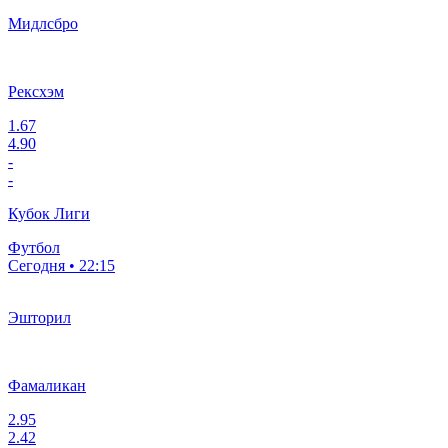
Мидлсбро
Рексхэм
1.67
4.90
-
-
Кубок Лиги
Футбол
Сегодня • 22:15
Эшторил
Фамаликан
2.95
2.42