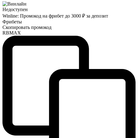
Недоступен
Winline: Промокод на фрибет до 3000 ₽ за депозит
Фрибеты
Скопировать промокод
RBMAX