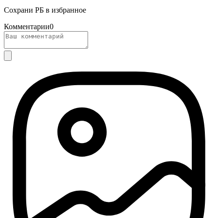
Сохрани РБ в избранное
Комментарии
0