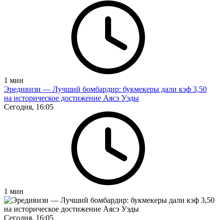
1
мин
Эредивизи — Лучший бомбардир: букмекеры дали кэф 3,50
на историческое достижение Аясэ Уэды
Сегодня, 16:05
1
мин
Сегодня, 16:05