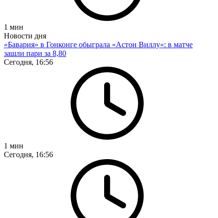
1
мин
Новости дня
«Бавария» в Гонконге обыграла «Астон Виллу»: в матче
зашли пари за 8,80
Сегодня, 16:56
1
мин
Сегодня, 16:56