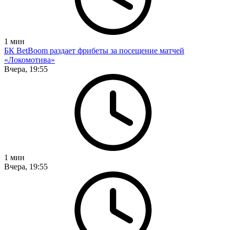
1
мин
БК BetBoom раздает фрибеты за посещение матчей
«Локомотива»
Вчера, 19:55
1
мин
Вчера, 19:55