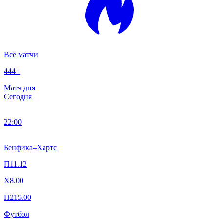
Все матчи
444
+
Матч дня
Сегодня
22:00
Бенфика
–
Хартс
П1
1.12
X
8.00
П2
15.00
Футбол