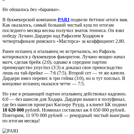
Не обошлось без «баранки».
В букмекерской компании
PARI
подвели беттинг-итоги мая.
Как оказалось, самый большой чистый куш по итогам
последнего месяца весны получил знаток тенниса. Он взял
победу Лучано Дардери над Рафаэлем Ходаром в
четвертьфинале римского «Мастерса» за коэффициент 2,80.
Ранее испанец и итальянец не встречались, но Рафаэль
котировался у букмекеров фаворитом. Лучано мощно начал
матч, сделав брейк (2:0), однако в середине партии
преимущество упустил (3:3) и доказал свое превосходство
лишь на тай-брейке — 7:6 (7:5). Второй сет — те же качели.
Дардери имел перевес в три гейма (3:0), но и тут поплыл. В
концовке испанец оказался четче — 7:5.
Но уже в решающей партии итальянец действовал надежно.
6:0 — без шансов для Ходара. Дардери вышел в полуфинал,
где без шансов проиграл Касперу Рууду, а клиент БК поднял
18 620 000
рублей. Номинал составлял аж 6 650 000 рублей.
Повторим, 11 970 000 рублей — рекордный чистый выигрыш
по итогам месяца!