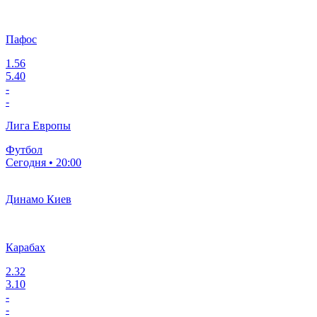
Пафос
1.56
5.40
-
-
Лига Европы
Футбол
Сегодня • 20:00
Динамо Киев
Карабах
2.32
3.10
-
-