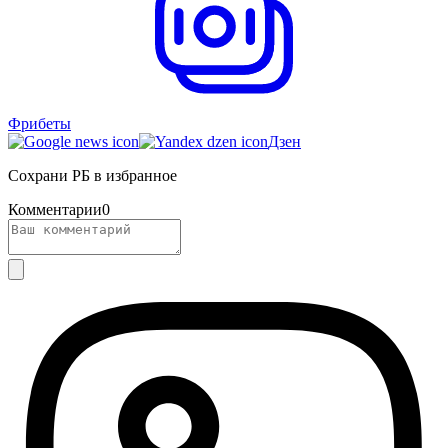
Фрибеты
Дзен
Сохрани РБ в избранное
Комментарии
0