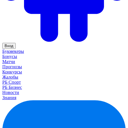
Вход
Букмекеры
Бонусы
Матчи
Прогнозы
Конкурсы
Жалобы
РБ Спорт
РБ Бизнес
Новости
Знания