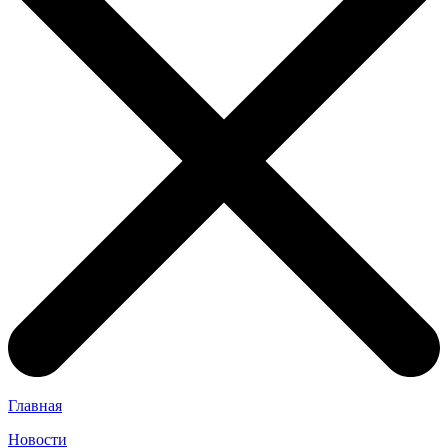
Главная
Новости