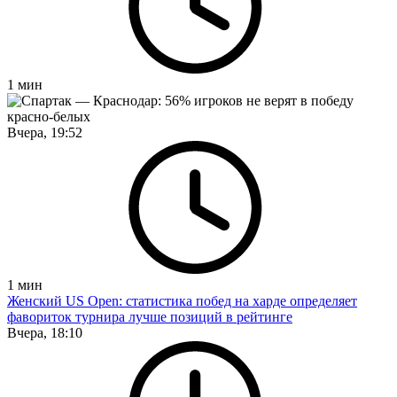
1
мин
Вчера, 19:52
1
мин
Женский US Open: статистика побед на харде определяет
фавориток турнира лучше позиций в рейтинге
Вчера, 18:10