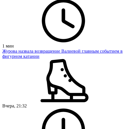
1
мин
Журова назвала возвращение Валиевой главным событием в
фигурном катании
Вчера, 21:32