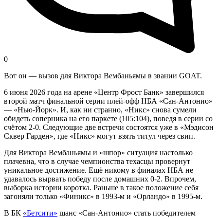
0
Вот он — вызов для Виктора Вембаньямы в звании GOAT.
6 июня 2026 года на арене «Центр Фрост Банк» завершился
второй матч финальной серии плей-офф НБА «Сан-Антонио»
— «Нью-Йорк». И, как ни странно, «Никс» снова сумели
обидеть соперника на его паркете (105:104), поведя в серии со
счётом 2-0. Следующие две встречи состоятся уже в «Мэдисон
Сквер Гарден», где «Никс» могут взять титул через свип.
Для Виктора Вембаньямы и «шпор» ситуация настолько
плачевна, что в случае чемпионства техасцы провернут
уникальное достижение. Ещё никому в финалах НБА не
удавалось вырвать победу после домашних 0-2. Впрочем,
выборка истории коротка. Раньше в такое положение себя
загоняли только «Финикс» в 1993-м и «Орландо» в 1995-м.
В БК
«Бетсити»
шанс «Сан-Антонио» стать победителем