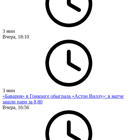
3
мин
Вчера, 18:10
3
мин
«Бавария» в Гонконге обыграла «Астон Виллу»: в матче
зашли пари за 8,80
Вчера, 16:56