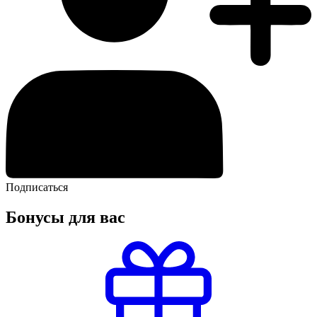
Подписаться
Бонусы для вас