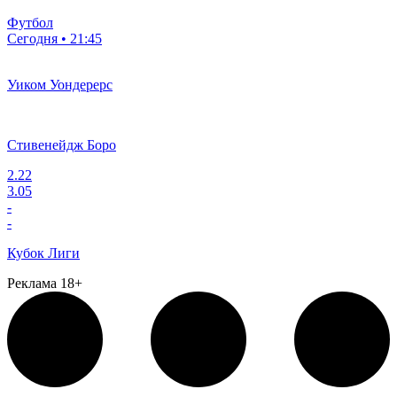
Футбол
Сегодня • 21:45
Уиком Уондерерс
Стивенейдж Боро
2.22
3.05
-
-
Кубок Лиги
Реклама 18+