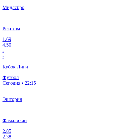
Мидлсбро
Рексхэм
1.69
4.50
-
-
Кубок Лиги
Футбол
Сегодня • 22:15
Эшторил
Фамаликан
2.85
2.38