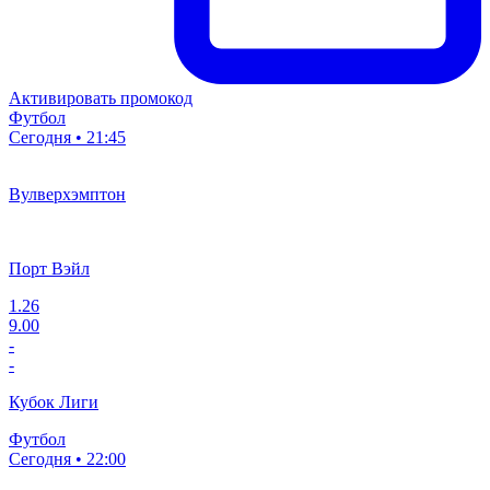
Активировать промокод
Футбол
Сегодня • 21:45
Вулверхэмптон
Порт Вэйл
1.26
9.00
-
-
Кубок Лиги
Футбол
Сегодня • 22:00