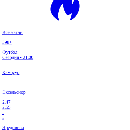
Все матчи
398
+
Футбол
Сегодня • 21:00
Камбуур
Эксельсиор
2.47
2.55
-
-
Эредивизи