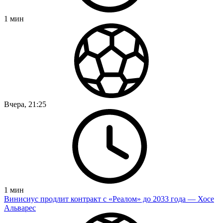
1
мин
Вчера, 21:25
1
мин
Винисиус продлит контракт с «Реалом» до 2033 года — Хосе
Альварес