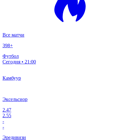
Все матчи
398
+
Футбол
Сегодня • 21:00
Камбуур
Эксельсиор
2.47
2.55
-
-
Эредивизи