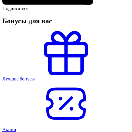
Подписаться
Бонусы для вас
Лучшие бонусы
Акции