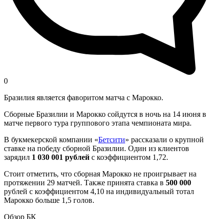
0
Бразилия является фаворитом матча с Марокко.
Сборные Бразилии и Марокко сойдутся в ночь на 14 июня в
матче первого тура группового этапа чемпионата мира.
В букмекерской компании «
Бетсити
» рассказали о крупной
ставке на победу сборной Бразилии. Один из клиентов
зарядил
1 030 001 рублей
с коэффициентом 1,72.
Стоит отметить, что сборная Марокко не проигрывает на
протяжении 29 матчей. Также принята ставка в
500 000
рублей с коэффициентом 4,10 на индивидуальный тотал
Марокко больше 1,5 голов.
Обзор БК