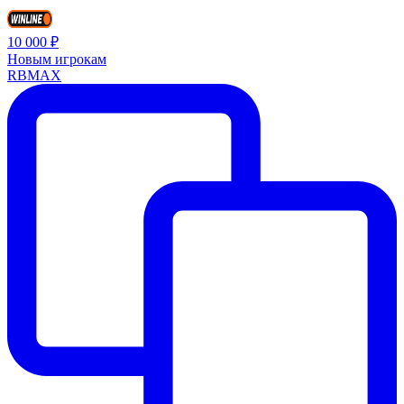
10 000 ₽
Новым игрокам
RBMAX