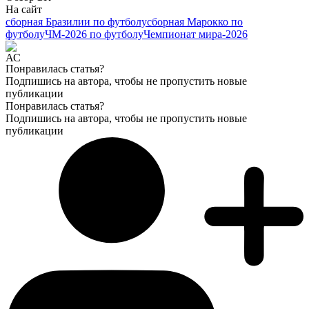
На сайт
сборная Бразилии по футболу
сборная Марокко по
футболу
ЧМ-2026 по футболу
Чемпионат мира-2026
Понравилась статья?
Подпишись на автора, чтобы не пропустить новые
публикации
Понравилась статья?
Подпишись на автора, чтобы не пропустить новые
публикации