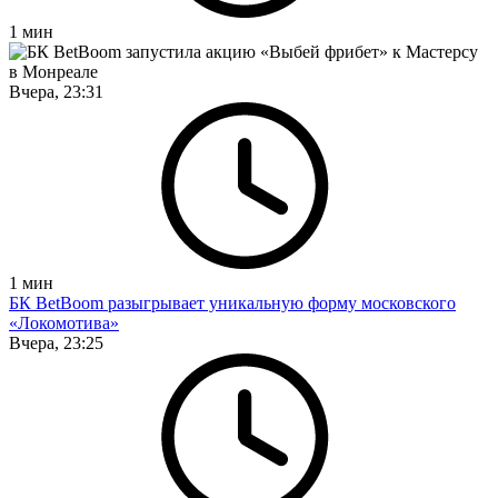
1
мин
Вчера, 23:31
1
мин
БК BetBoom разыгрывает уникальную форму московского
«Локомотива»
Вчера, 23:25