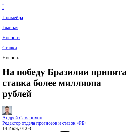
-
-
Примейра
Главная
Новости
Ставки
Новость
На победу Бразилии принята
ставка более миллиона
рублей
Андрей Семенихин
Редактор отдела прогнозов и ставок «РБ»
14 Июн, 01:03