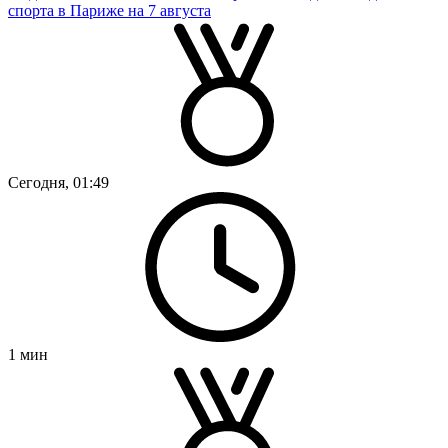
спорта в Париже на 7 августа
Сегодня, 01:49
1
мин