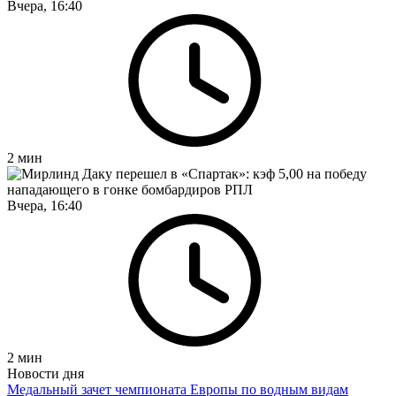
Вчера, 16:40
2
мин
Вчера, 16:40
2
мин
Новости дня
Медальный зачет чемпионата Европы по водным видам