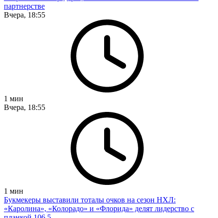
партнерстве
Вчера, 18:55
1
мин
Вчера, 18:55
1
мин
Букмекеры выставили тоталы очков на сезон НХЛ:
«Каролина», «Колорадо» и «Флорида» делят лидерство с
планкой 106,5