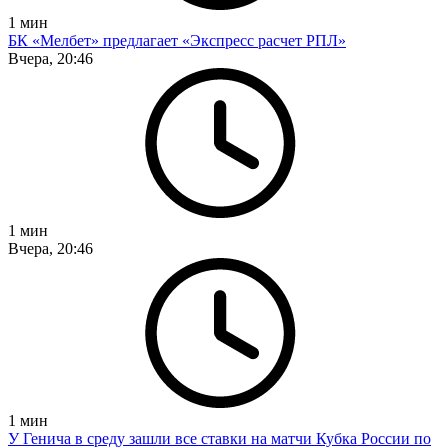
1
мин
БК «Мелбет» предлагает «Экспресс расчет РПЛ»
Вчера, 20:46
1
мин
Вчера, 20:46
1
мин
У Генича в среду зашли все ставки на матчи Кубка России по