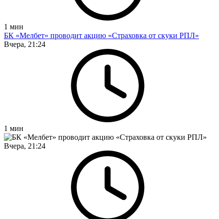
1
мин
БК «Мелбет» проводит акцию «Страховка от скуки РПЛ»
Вчера, 21:24
1
мин
Вчера, 21:24