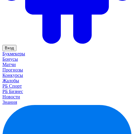
Вход
Букмекеры
Бонусы
Матчи
Прогнозы
Конкурсы
Жалобы
РБ Спорт
РБ Бизнес
Новости
Знания