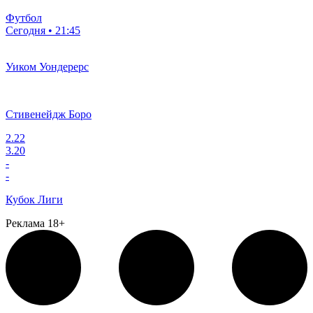
Футбол
Сегодня • 21:45
Уиком Уондерерс
Стивенейдж Боро
2.22
3.20
-
-
Кубок Лиги
Реклама 18+