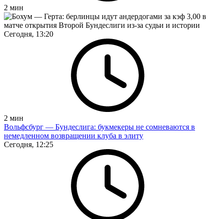
2
мин
Сегодня, 13:20
2
мин
Вольфсбург — Бундеслига: букмекеры не сомневаются в
немедленном возвращении клуба в элиту
Сегодня, 12:25