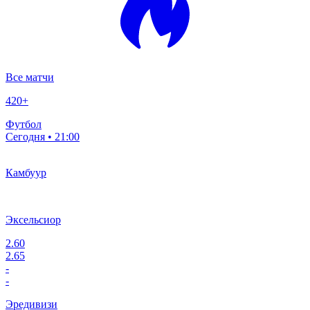
Все матчи
420
+
Футбол
Сегодня • 21:00
Камбуур
Эксельсиор
2.60
2.65
-
-
Эредивизи