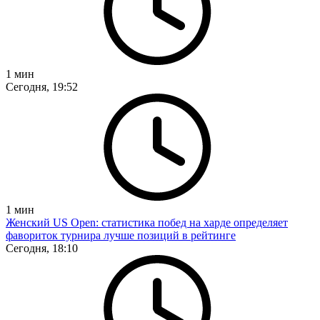
1
мин
Сегодня, 19:52
1
мин
Женский US Open: статистика побед на харде определяет
фавориток турнира лучше позиций в рейтинге
Сегодня, 18:10