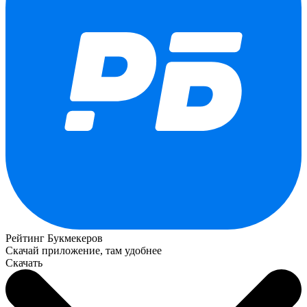
Рейтинг Букмекеров
Скачай приложение, там удобнее
Скачать