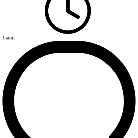
1
мин