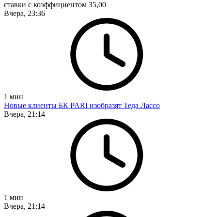
Вчера, 23:36
1
мин
Новые клиенты БК PARI изобразят Теда Лассо
Вчера, 21:14
1
мин
Вчера, 21:14