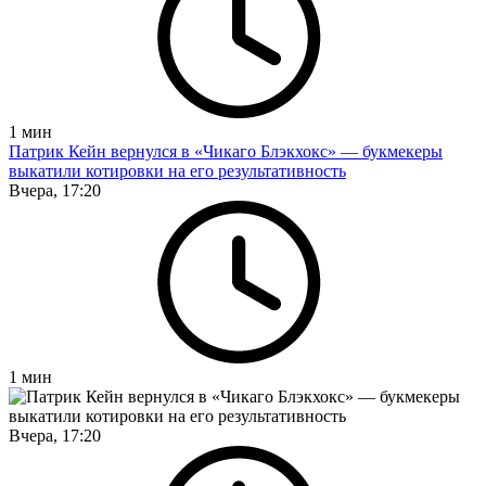
1
мин
Патрик Кейн вернулся в «Чикаго Блэкхокс» — букмекеры
выкатили котировки на его результативность
Вчера, 17:20
1
мин
Вчера, 17:20