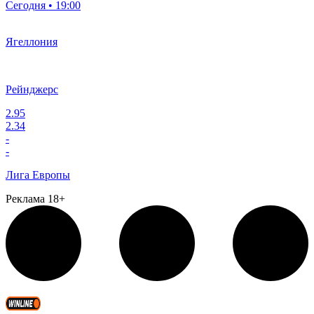
Сегодня • 19:00
Ягеллония
Рейнджерс
2.95
2.34
-
-
Лига Европы
Реклама 18+