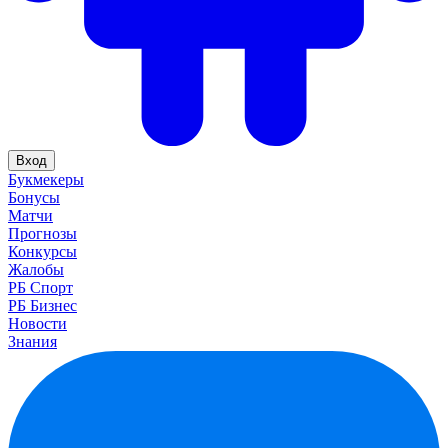
Вход
Букмекеры
Бонусы
Матчи
Прогнозы
Конкурсы
Жалобы
РБ Спорт
РБ Бизнес
Новости
Знания