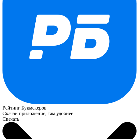
Рейтинг Букмекеров
Скачай приложение, там удобнее
Скачать