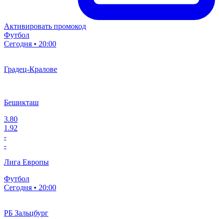
Активировать промокод
Футбол
Сегодня • 20:00
Градец-Кралове
Бешикташ
3.80
1.92
-
-
Лига Европы
Футбол
Сегодня • 20:00
РБ Зальцбург