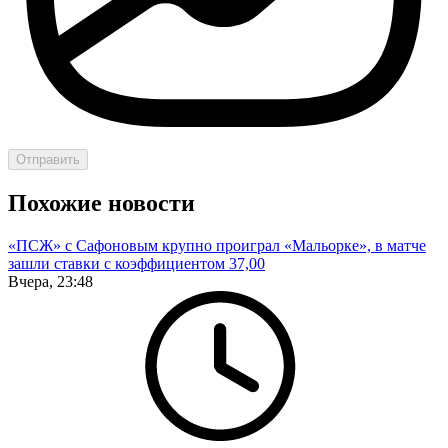
Отправить
Похожие новости
«ПСЖ» с Сафоновым крупно проиграл «Мальорке», в матче
зашли ставки с коэффициентом 37,00
Вчера, 23:48