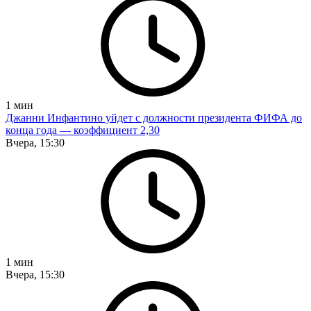
1
мин
Джанни Инфантино уйдет с должности президента ФИФА до
конца года — коэффициент 2,30
Вчера, 15:30
1
мин
Вчера, 15:30