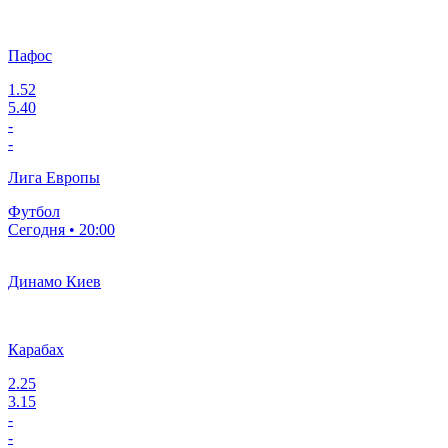
Пафос
1.52
5.40
-
-
Лига Европы
Футбол
Сегодня • 20:00
Динамо Киев
Карабах
2.25
3.15
-
-