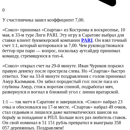
0
У счастливчика зашел коэффициент 7,00.
«Сокол» принимал «Спартак» из Костромы в воскресенье, 10
мая, в 33-м туре Лиги PARI. Эту игру в Саратове выбрал для
ставки клиент букмекерской компании
PARI
. Он взял точный
счет 1:1, который котировался за 7,00. Чем руководствовался
беттор при пари — вопрос, поскольку аутсайдер принимал
команду, стремящуюся в топ-4.
«Сокол» открыл счет на 29-й минуте. Иван Чуриков поразил
правую девятку после прострела слева. Но «Спартак» быстро
ответил. Уже на 33-й минуте поздравления с голом принимал
Амур Калмыков. Он забил породистый гол: после паса из
глубины Амур, стоя к воротам спиной, подработал мяч,
развернулся и вогнал в ближний угол с линии вратарской.
1:1 — так матч в Саратове и завершился. «Сокол» набрал 23
очка и обосновался на 17-м месте. «Спартак» набрал 49 очков,
стал седьмым и лишился даже математических шансов на
борьбу за попадание в РПЛ. Больше всех раз любитель ставок.
Он свой номинал в 51 151 рубль превратил в выигрыш 358
057 деревянных. Поздравляем!