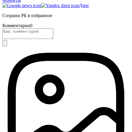
Фрибеты
Дзен
Сохрани РБ в избранное
Комментарии
0