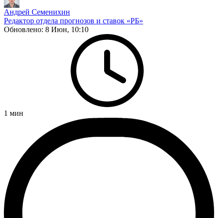
Андрей Семенихин
Редактор отдела прогнозов и ставок «РБ»
Обновлено:
8 Июн, 10:10
1
мин