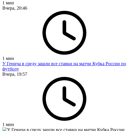
1
мин
Вчера, 20:46
1
мин
У Генича в среду зашли все ставки на матчи Кубка России по
футболу
Вчера, 19:57
1
мин