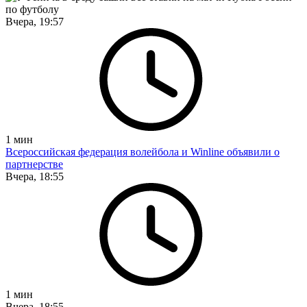
Вчера, 19:57
1
мин
Всероссийская федерация волейбола и Winline объявили о
партнерстве
Вчера, 18:55
1
мин
Вчера, 18:55