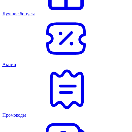
Лучшие бонусы
Акции
Промокоды