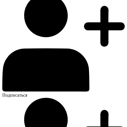
Подписаться