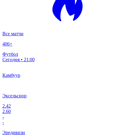
Все матчи
406
+
Футбол
Сегодня • 21:00
Камбуур
Эксельсиор
2.42
2.60
-
-
Эредивизи