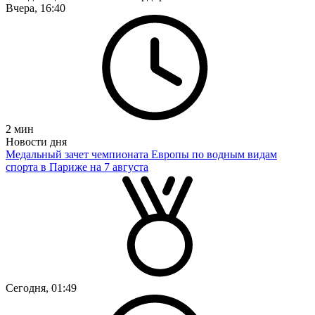
Вчера, 16:40
2
мин
Новости дня
Медальный зачет чемпионата Европы по водным видам
спорта в Париже на 7 августа
Сегодня, 01:49