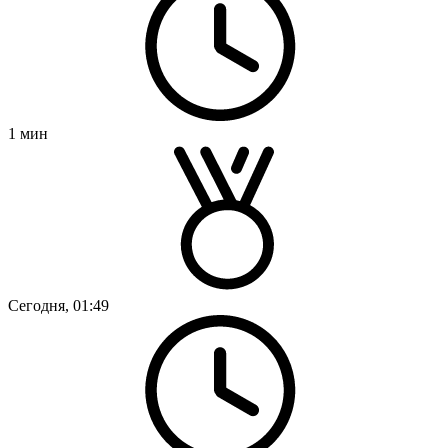
1
мин
Сегодня, 01:49