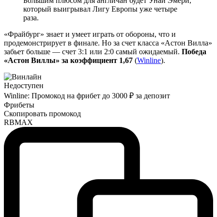
Большим плюсом для англичан будет Унаи Эмери,
который выигрывал Лигу Европы уже четыре
раза.
«Фрайбург» знает и умеет играть от обороны, что и
продемонстрирует в финале. Но за счет класса «Астон Вилла»
забьет больше — счет 3:1 или 2:0 самый ожидаемый.
Победа
«Астон Виллы» за коэффициент 1,67
(
Winline
).
Недоступен
Winline: Промокод на фрибет до 3000 ₽ за депозит
Фрибеты
Скопировать промокод
RBMAX