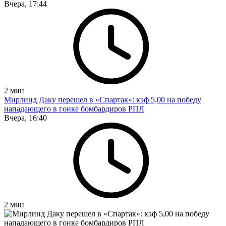
Вчера, 17:44
2
мин
Мирлинд Даку перешел в «Спартак»: кэф 5,00 на победу
нападающего в гонке бомбардиров РПЛ
Вчера, 16:40
2
мин