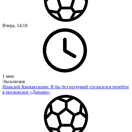
Вчера, 14:18
1
мин
Эксклюзив
Ираклий Квеквескири: Я бы без раздумий согласился перейти
в московское «Динамо»