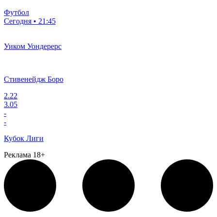
Футбол
Сегодня • 21:45
Уиком Уондерерс
Стивенейдж Боро
2.22
3.05
-
-
Кубок Лиги
Реклама 18+