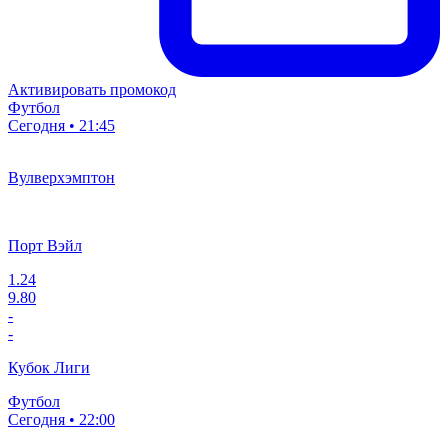
Активировать промокод
Футбол
Сегодня • 21:45
Вулверхэмптон
Порт Вэйл
1.24
9.80
-
-
Кубок Лиги
Футбол
Сегодня • 22:00