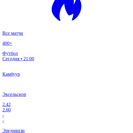
Все матчи
400
+
Футбол
Сегодня • 21:00
Камбуур
Эксельсиор
2.42
2.60
-
-
Эредивизи