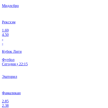
Мидлсбро
Рексхэм
1.69
4.50
-
-
Кубок Лиги
Футбол
Сегодня • 22:15
Эшторил
Фамаликан
2.85
2.38