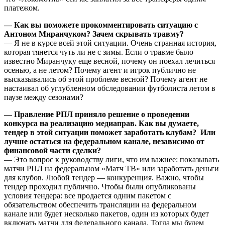
платежом.
— Как вы поможете прокомментировать ситуацию с
Антоном Миранчуком? Зачем скрывать травму?
— Я не в курсе всей этой ситуации. Очень странная история,
которая тянется чуть ли не с зимы. Если о травме было
известно Миранчуку еще весной, почему он поехал лечиться
осенью, а не летом? Почему агент и игрок публично не
высказывались об этой проблеме весной? Почему агент не
настаивал об углубленном обследовании футболиста летом в
паузе между сезонами?
— Правление РПЛ приняло решение о проведении
конкурса на реализацию медиаправ. Как вы думаете,
тендер в этой ситуации поможет заработать клубам? Или
лучше остаться на федеральном канале, независимо от
финансовой части сделки?
— Это вопрос к руководству лиги, что им важнее: показывать
матчи РПЛ на федеральном «Матч ТВ» или заработать деньги
для клубов. Любой тендер — конкуренция. Важно, чтобы
тендер проходил публично. Чтобы были опубликованы
условия тендера: все продается одним пакетом с
обязательством обеспечить трансляции на федеральном
канале или будет несколько пакетов, один из которых будет
включать матчи для федерального канала. Тогда мы будем