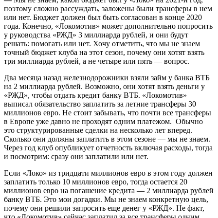
поэтому сложно рассуждать, заложены были трансферы в нем
или нет. Бюджет должен был быть согласован в конце 2020
года. Конечно, «Локомотив» может дополнительно попросить
у руководства «РЖД» 3 миллиарда рублей, и они будут
решать: помогать или нет. Хочу отметить, что мы не знаем
точный бюджет клуба на этот сезон, почему они хотят взять
три миллиарда рублей, а не четыре или пять — вопрос.
Два месяца назад железнодорожники взяли займ у банка ВТБ
на 2 миллиарда рублей. Возможно, они хотят взять деньги у
«РЖД», чтобы отдать кредит банку ВТБ. «Локомотив»
выписал обязательство заплатить за летние трансферы 30
миллионов евро. Не стоит забывать, что почти все трансферы
в Европе уже давно не проходят одним платежом. Обычно
это структурированные сделки на несколько лет вперед.
Сколько они должны заплатить в этом сезоне — мы не знаем.
Через год клуб опубликует отчетность включая расходы, тогда
и посмотрим: сразу они заплатили или нет.
Если «Локо» из тридцати миллионов евро в этом году должен
заплатить только 10 миллионов евро, тогда остается 20
миллионов евро на погашение кредита — 2 миллиарда рублей
банку ВТБ. Это мои догадки. Мы не знаем конкретную цель,
почему они решили запросить еще денег у «РЖД». Не факт,
что «Локомотив» сейчас заплатил за все трансферы одним