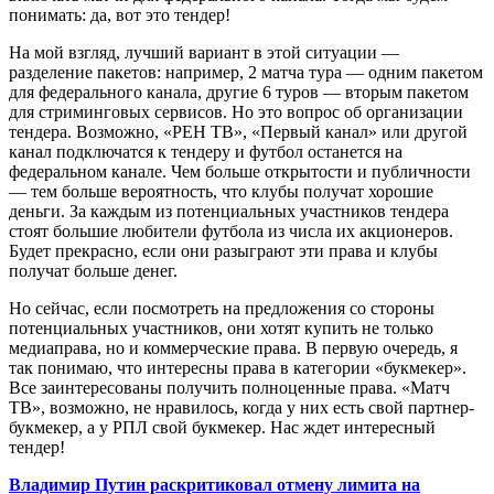
понимать: да, вот это тендер!
На мой взгляд, лучший вариант в этой ситуации —
разделение пакетов: например, 2 матча тура — одним пакетом
для федерального канала, другие 6 туров — вторым пакетом
для стриминговых сервисов. Но это вопрос об организации
тендера. Возможно, «РЕН ТВ», «Первый канал» или другой
канал подключатся к тендеру и футбол останется на
федеральном канале. Чем больше открытости и публичности
— тем больше вероятность, что клубы получат хорошие
деньги. За каждым из потенциальных участников тендера
стоят большие любители футбола из числа их акционеров.
Будет прекрасно, если они разыграют эти права и клубы
получат больше денег.
Но сейчас, если посмотреть на предложения со стороны
потенциальных участников, они хотят купить не только
медиаправа, но и коммерческие права. В первую очередь, я
так понимаю, что интересны права в категории «букмекер».
Все заинтересованы получить полноценные права. «Матч
ТВ», возможно, не нравилось, когда у них есть свой партнер-
букмекер, а у РПЛ свой букмекер. Нас ждет интересный
тендер!
Владимир Путин раскритиковал отмену лимита на