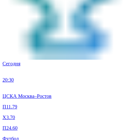
Сегодня
20:30
ЦСКА Москва
–
Ростов
П1
1.79
X
3.70
П2
4.60
Футбол