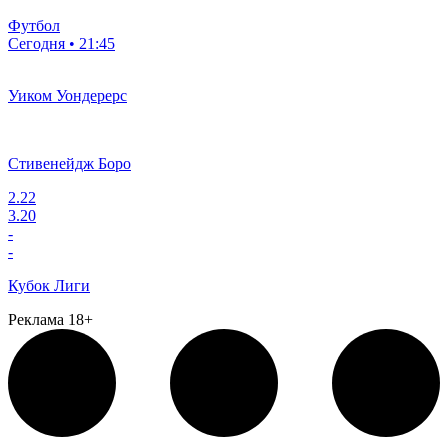
Футбол
Сегодня • 21:45
Уиком Уондерерс
Стивенейдж Боро
2.22
3.20
-
-
Кубок Лиги
Реклама 18+