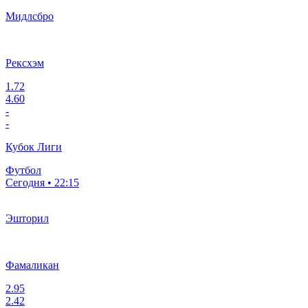
Мидлсбро
Рексхэм
1.72
4.60
-
-
Кубок Лиги
Футбол
Сегодня • 22:15
Эшторил
Фамаликан
2.95
2.42