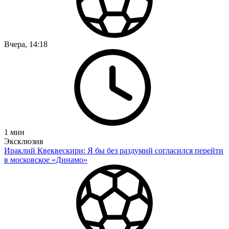
Вчера, 14:18
1
мин
Эксклюзив
Ираклий Квеквескири: Я бы без раздумий согласился перейти
в московское «Динамо»