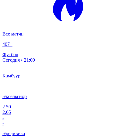
Все матчи
407
+
Футбол
Сегодня • 21:00
Камбуур
Эксельсиор
2.50
2.65
-
-
Эредивизи