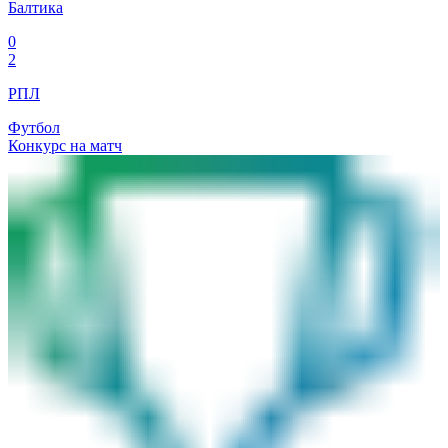
Балтика
0
2
РПЛ
Футбол
Конкурс на матч