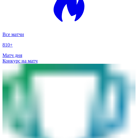
Все матчи
810
+
Матч дня
Конкурс на матч