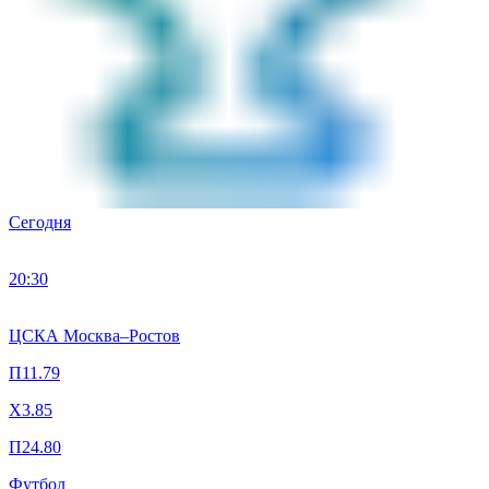
Сегодня
20:30
ЦСКА Москва
–
Ростов
П1
1.79
X
3.85
П2
4.80
Футбол