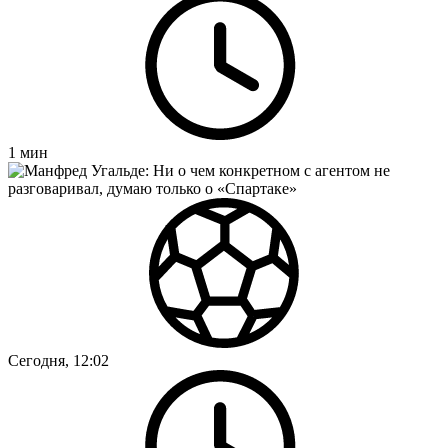
1
мин
Сегодня, 12:02