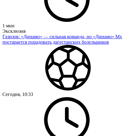
1
мин
Эксклюзив
Газизов: «Динамо» — сильная команда, но «Динамо» Мх
постарается порадовать дагестанских болельщиков
Сегодня, 10:33