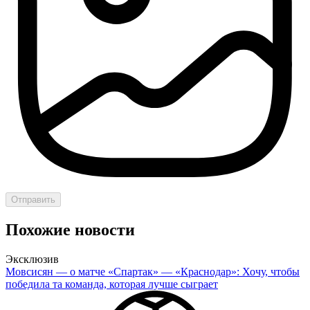
Отправить
Похожие новости
Эксклюзив
Мовсисян — о матче «Спартак» — «Краснодар»: Хочу, чтобы
победила та команда, которая лучше сыграет