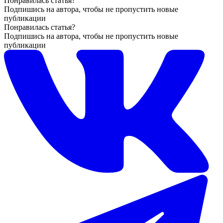
Понравилась статья?
Подпишись на автора, чтобы не пропустить новые
публикации
Понравилась статья?
Подпишись на автора, чтобы не пропустить новые
публикации