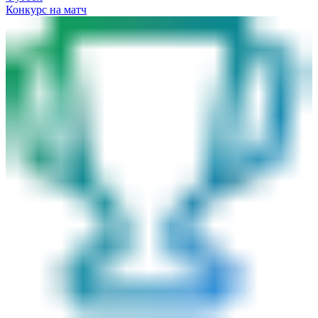
Конкурс на матч