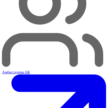
Амбассадоры БК