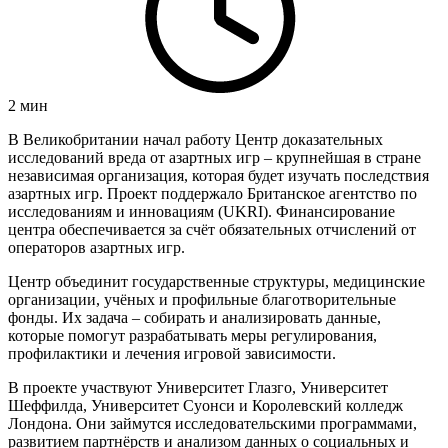
2
мин
В Великобритании начал работу Центр доказательных
исследований вреда от азартных игр – крупнейшая в стране
независимая организация, которая будет изучать последствия
азартных игр. Проект поддержало Британское агентство по
исследованиям и инновациям (UKRI). Финансирование
центра обеспечивается за счёт обязательных отчислений от
операторов азартных игр.
Центр объединит государственные структуры, медицинские
организации, учёных и профильные благотворительные
фонды. Их задача – собирать и анализировать данные,
которые помогут разрабатывать меры регулирования,
профилактики и лечения игровой зависимости.
В проекте участвуют Университет Глазго, Университет
Шеффилда, Университет Суонси и Королевский колледж
Лондона. Они займутся исследовательскими программами,
развитием партнёрств и анализом данных о социальных и