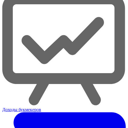
Доходы букмекеров