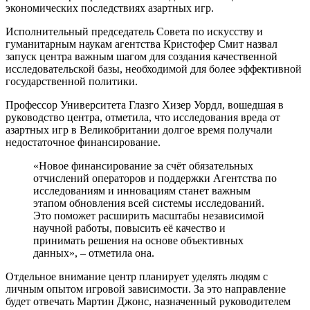
экономических последствиях азартных игр.
Исполнительный председатель Совета по искусству и
гуманитарным наукам агентства Кристофер Смит назвал
запуск центра важным шагом для создания качественной
исследовательской базы, необходимой для более эффективной
государственной политики.
Профессор Университета Глазго Хизер Уордл, вошедшая в
руководство центра, отметила, что исследования вреда от
азартных игр в Великобритании долгое время получали
недостаточное финансирование.
«Новое финансирование за счёт обязательных
отчислений операторов и поддержки Агентства по
исследованиям и инновациям станет важным
этапом обновления всей системы исследований.
Это поможет расширить масштабы независимой
научной работы, повысить её качество и
принимать решения на основе объективных
данных», – отметила она.
Отдельное внимание центр планирует уделять людям с
личным опытом игровой зависимости. За это направление
будет отвечать Мартин Джонс, назначенный руководителем