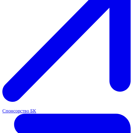
Спонсорство БК