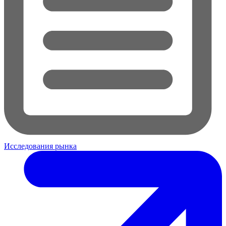
Исследования рынка