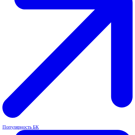
Популярность БК