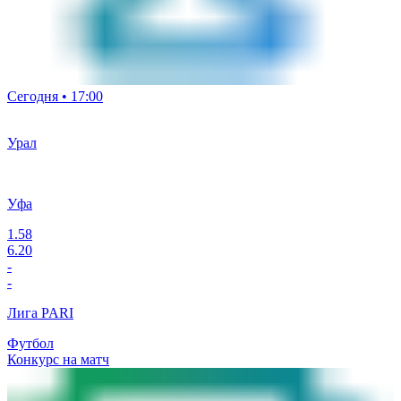
Сегодня • 17:00
Урал
Уфа
1.58
6.20
-
-
Лига PARI
Футбол
Конкурс на матч