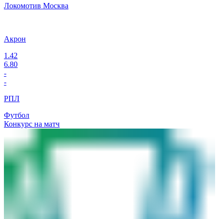
Локомотив Москва
Акрон
1.42
6.80
-
-
РПЛ
Футбол
Конкурс на матч