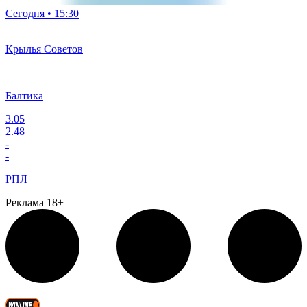
Сегодня • 15:30
Крылья Советов
Балтика
3.05
2.48
-
-
РПЛ
Реклама 18+