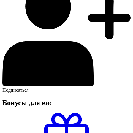
Подписаться
Бонусы для вас