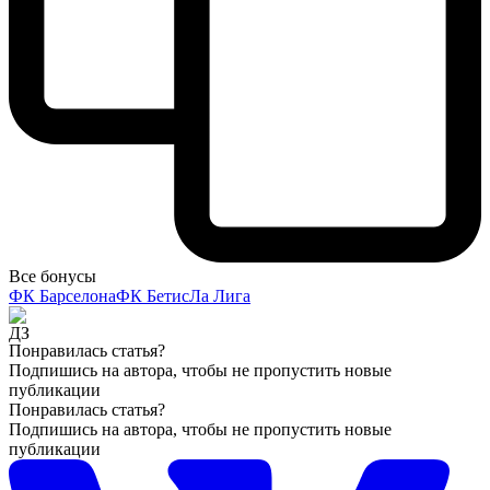
Все бонусы
ФК Барселона
ФК Бетис
Ла Лига
Понравилась статья?
Подпишись на автора, чтобы не пропустить новые
публикации
Понравилась статья?
Подпишись на автора, чтобы не пропустить новые
публикации