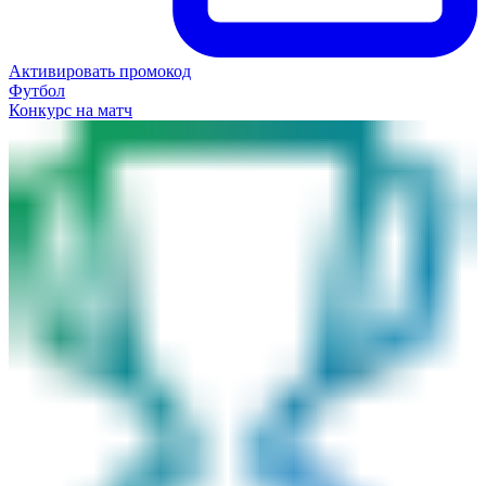
Активировать промокод
Футбол
Конкурс на матч