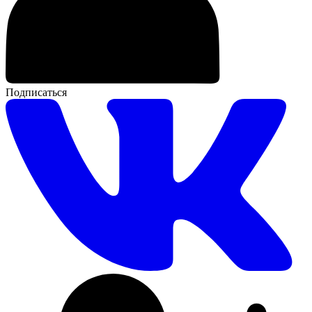
Подписаться