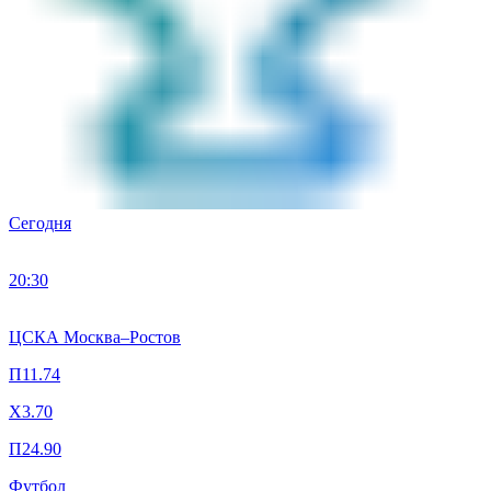
Сегодня
20:30
ЦСКА Москва
–
Ростов
П1
1.74
X
3.70
П2
4.90
Футбол