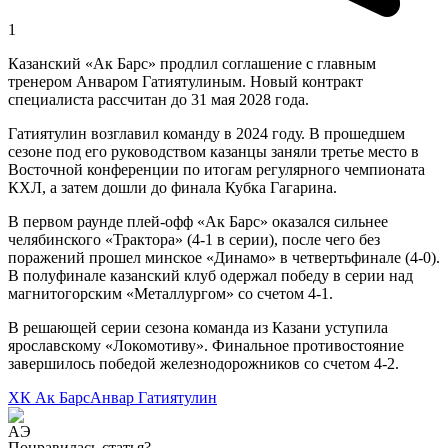
1
Казанский «Ак Барс» продлил соглашение с главным
тренером Анваром Гатиятулиным. Новый контракт
специалиста рассчитан до 31 мая 2028 года.
Гатиятулин возглавил команду в 2024 году. В прошедшем
сезоне под его руководством казанцы заняли третье место в
Восточной конференции по итогам регулярного чемпионата
КХЛ, а затем дошли до финала Кубка Гагарина.
В первом раунде плей-офф «Ак Барс» оказался сильнее
челябинского «Трактора» (4-1 в серии), после чего без
поражений прошел минское «Динамо» в четвертьфинале (4-0).
В полуфинале казанский клуб одержал победу в серии над
магнитогорским «Металлургом» со счетом 4-1.
В решающей серии сезона команда из Казани уступила
ярославскому «Локомотиву». Финальное противостояние
завершилось победой железнодорожников со счетом 4-2.
ХК Ак Барс
Анвар Гатиятулин
Понравилась статья?