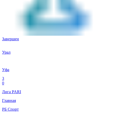
Завершен
Урал
Уфа
3
0
Лига PARI
Главная
РБ Спорт