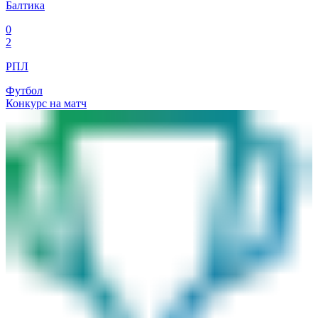
Балтика
0
2
РПЛ
Футбол
Конкурс на матч