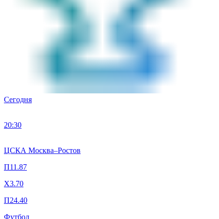
Сегодня
20:30
ЦСКА Москва
–
Ростов
П1
1.87
X
3.70
П2
4.40
Футбол