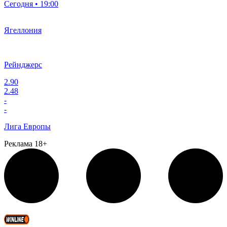
Сегодня • 19:00
Ягеллония
Рейнджерс
2.90
2.48
-
-
Лига Европы
Реклама 18+