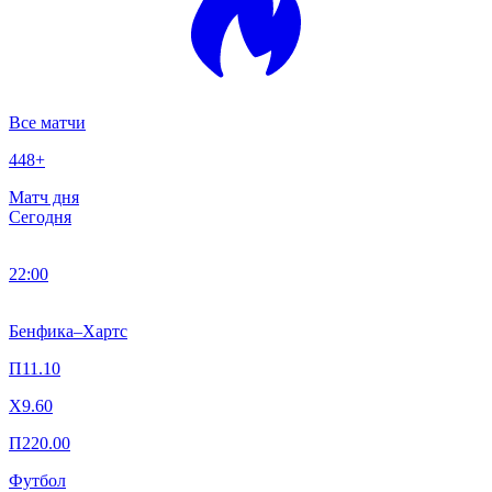
Все матчи
448
+
Матч дня
Сегодня
22:00
Бенфика
–
Хартс
П1
1.10
X
9.60
П2
20.00
Футбол