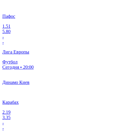
Пафос
1.51
5.80
-
-
Лига Европы
Футбол
Сегодня • 20:00
Динамо Киев
Карабах
2.19
3.35
-
-