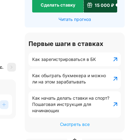
Сделать ставку
15 000 ₽
Читать прогноз
Первые шаги в ставках
Как зарегистрироваться в БК
с.
Как обыграть букмекера и можно
ли на этом зарабатывать
ься
Как начать делать ставки на спорт?
Пошаговая инструкция для
начинающих
Смотреть все