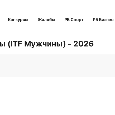
Конкурсы
Жалобы
РБ Спорт
РБ Бизнес
ы (ITF Мужчины) - 2026