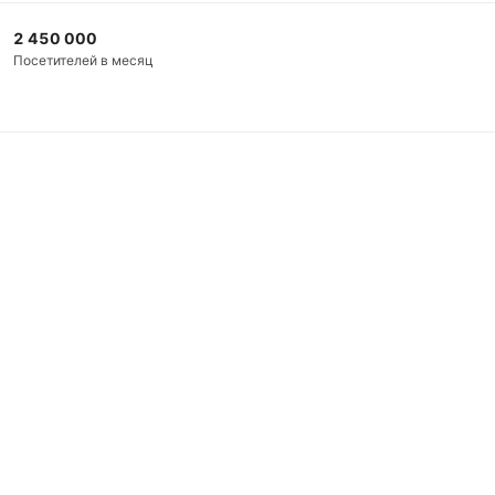
2 450 000
Посетителей в месяц
Контакты
Медиакит
ttps://bookmaker-ratings.ru
) (далее - Издание)