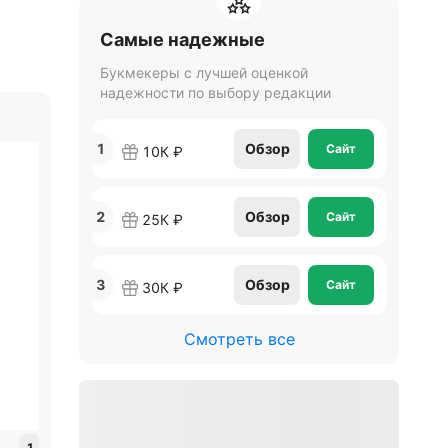
Самые надежные
Букмекеры с лучшей оценкой
надежности по выбору редакции
Финал
1
Обзор
Сайт
10К ₽
2
Обзор
Сайт
25К ₽
3
Обзор
Сайт
30К ₽
Смотреть все
1