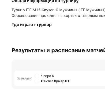
Общая информация по турниру
Турнир ITF M15 Kayseri 6 Мужчины (ITF Мужчины) 
Соревнования проходят на кортах с твердым пок
Где играют турнир
Турнир проходит в Турции, город Кайсери.
Обновлено:
Результаты и расписание матче
Автор
Дмитрий Разумец
Чопра К
Завершен
Сентил Кумар Р П