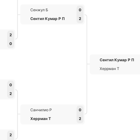
Сенжул Б
0
Сентил Кумар Р П
2
2
0
Сентил Кумар Р П
Херрман Т
0
2
Санчилио Р
0
Херрман Т
2
2