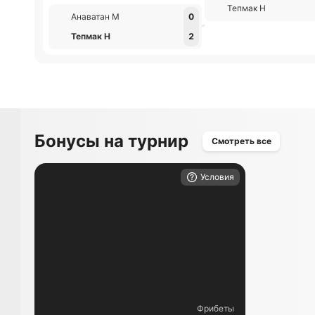
Тепмак Н
Анаватан М
0
Тепмак Н
2
Бонусы на турнир
Смотреть все
Условия
Фрибеты