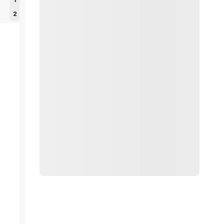
2
Чопра К
0
Сентил Кумар Р П
2