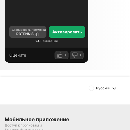
новых игроков
Скопировать промокод
Активировать
RBTENNIS
246
активаций
Оцените
0
0
Русский
Мобильное приложение
Доступ к прогнозам и
бонусам букмекеров в