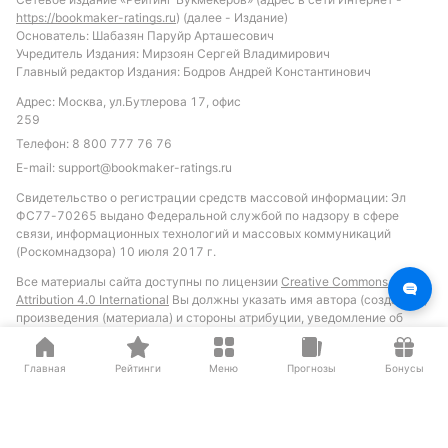
https://bookmaker-ratings.ru
) (далее - Издание)
Основатель: Шабазян Паруйр Арташесович
Учредитель Издания: Мирзоян Сергей Владимирович
Главный редактор Издания: Бодров Андрей Константинович
Адрес: Москва, ул.Бутлерова 17, офис
259
Телефон:
8 800 777 76 76
E-mail:
support@bookmaker-ratings.ru
Свидетельство о регистрации средств массовой информации: Эл
ФС77-70265 выдано Федеральной службой по надзору в сфере
связи, информационных технологий и массовых коммуникаций
(Роскомнадзора) 10 июля 2017 г.
Все материалы сайта доступны по лицензии
Creative Commons
Attribution 4.0 International
Вы должны указать имя автора (создателя)
произведения (материала) и стороны атрибуции, уведомление об
авторских правах, название лицензии, уведомление об оговорке и
ссылку на материал, если они предоставлены вместе с материалом.
Главная
Рейтинги
Меню
Прогнозы
Бонусы
Играйте осторожно. При признаках
зависимости обратитесь к специалисту
Материалы сайта предназначены для лиц