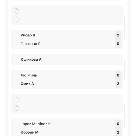
Рисер В
2
Гаракани С
0
Куликова А
Лю Минь
0
Смит А
2
Lopez Martinez К
0
Кобори М
2