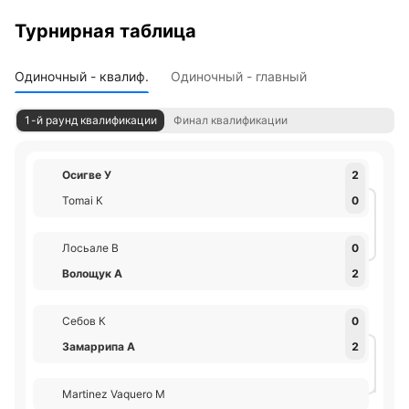
Турнирная таблица
Одиночный - квалиф.
Одиночный - главный
1-й раунд квалификации
Финал квалификации
Осигве У
2
Tomai К
0
Лосьале В
0
Волощук А
2
Себов К
0
Замаррипа А
2
Martinez Vaquero М