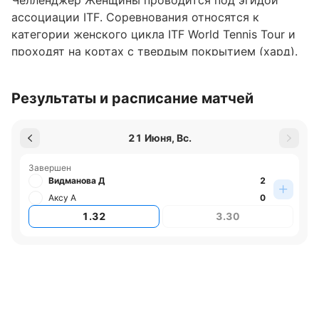
Челленджер Женщины проводится под эгидой
ассоциации ITF. Соревнования относятся к
категории женского цикла ITF World Tennis Tour и
проходят на кортах с твердым покрытием (хард).
Где играют турнир
Результаты и расписание матчей
Турнир проходит в Португалии, в городе Фигейра-
да-Фош.
21 Июня, Вс.
Обновлено:
Завершен
Видманова Д
2
Автор
Аксу А
0
1.32
3.30
Николай Абовян
Подписаться