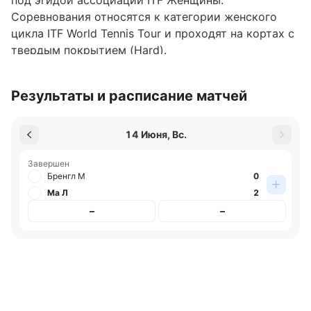
под эгидой ассоциации ITF Женщины.
Соревнования относятся к категории женского
цикла ITF World Tennis Tour и проходят на кортах с
твердым покрытием (Hard).
Где играют турнир
Результаты и расписание матчей
Турнир проходит в США, город Декейтер, штат
Иллинойс.
14 Июня, Вс.
Обновлено:
Завершен
Бренгл М
0
Автор
Ма Л
2
Андрей Фоменко
–
–
Редактор отдела ставок и прогнозов «РБ»
Автор обзоров БК и статей о букмекерах, автор прогнозов,
специализация: французский футбол
Подписаться