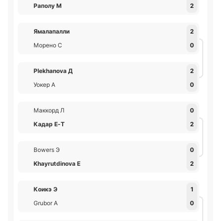
Раполу М
2
Ямалапалли
2
Морено С
0
Plekhanova Д
2
Уокер А
0
Маккорд Л
0
Кадар Е-Т
2
Bowers Э
0
Khayrutdinova Е
2
Коикэ Э
1
Grubor А
0