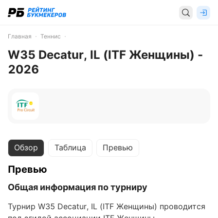
Главная
Теннис
W35 Decatur, IL (ITF Женщины) -
2026
Обзор
Таблица
Превью
Превью
Общая информация по турниру
Турнир W35 Decatur, IL (ITF Женщины) проводится