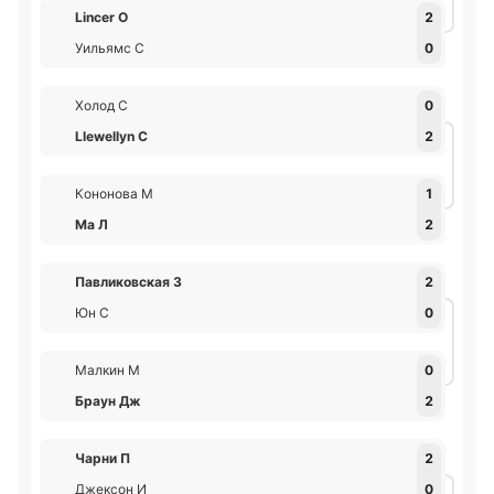
Lincer О
2
Уильямс С
0
Холод С
0
Llewellyn С
2
Кононова М
1
Ма Л
2
Павликовская З
2
Юн С
0
Малкин М
0
Браун Дж
2
Чарни П
2
Джексон И
0