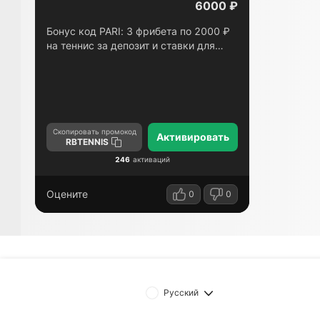
6000 ₽
Бонус код PARI: 3 фрибета по 2000 ₽
на теннис за депозит и ставки для
новых игроков
Скопировать промокод
Активировать
RBTENNIS
246
активаций
Оцените
0
0
Русский