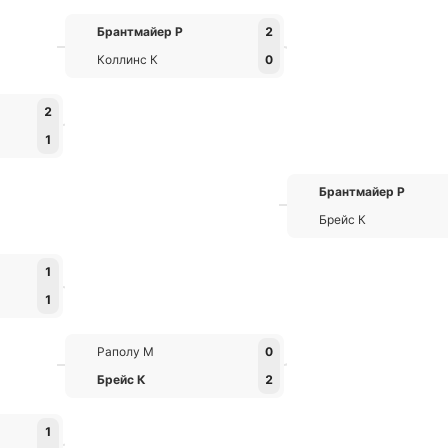
Брантмайер Р
2
Коллинс К
0
2
1
Брантмайер Р
Брейс К
1
1
Раполу М
0
Брейс К
2
1