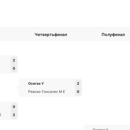
Четвертьфинал
Полуфинал
2
0
Осигве У
2
Реаско-Гонсалес М Е
0
0
Е
2
Осигве У