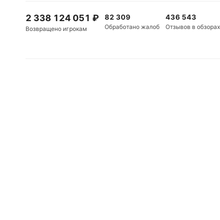
2 338 124 051
₽
82 309
436 543
Обработано жалоб
Отзывов в обзорах
Возвращено игрокам
Правила пользования сайтом
Политика конфиденциальности
Награды
Партнеры
Сетевое издание «Рейтинг Букмекеров» (адрес в сети Интернет -
h