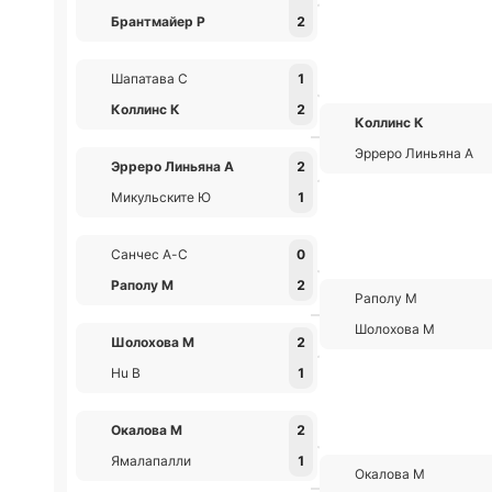
Брантмайер Р
2
Шапатава С
1
Коллинс К
2
Коллинс К
Эрреро Линьяна А
Эрреро Линьяна А
2
Микульските Ю
1
Санчес А-С
0
Раполу М
2
Раполу М
Шолохова М
Шолохова М
2
Hu В
1
Окалова М
2
Ямалапалли
1
Окалова М