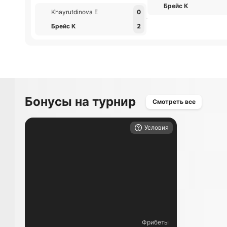
Брейс К
Khayrutdinova Е
0
Брейс К
2
Бонусы на турнир
Смотреть все
Условия
Фрибеты