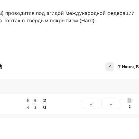
ы) проводится под эгидой международной федерации
а кортах с твердым покрытием (Hard).
ная Каролина.
й
7 Июня, В
Подписат
6
6
2
–
–
0
4
3
0