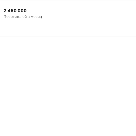
2 450 000
Посетителей в месяц
Контакты
Медиакит
ttps://bookmaker-ratings.ru
) (далее - Издание)