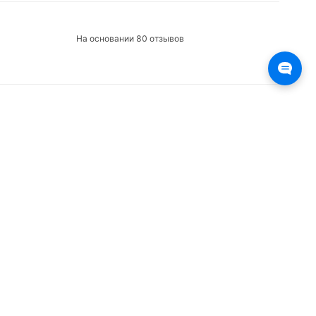
На основании 80 отзывов
О нас на Wikipedia
Резиденты ИЦ Сколково
Мобильное приложение РБ