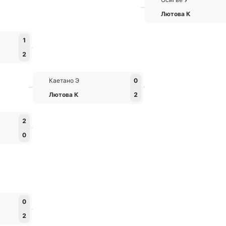
Лютова К
1
2
Каетано Э
0
Лютова К
2
2
0
0
2