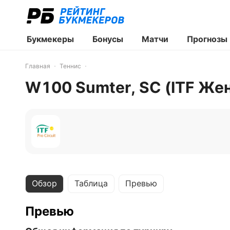
Букмекеры
Бонусы
Матчи
Прогнозы
Главная
Теннис
W100 Sumter, SC (ITF Же
Обзор
Таблица
Превью
Превью