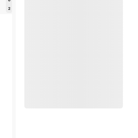
2
Лютова К
2
Брантмайер Р
0