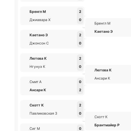
Бренгл М
2
Джиавара Х
0
Бренгл М
Каетано Э
Каетано Э
2
Джонсон С
0
Лютова К
2
Нгунуэ К
0
Лютова К
Ансари К
Смит А
0
Ансари К
2
Скотт К
2
Павликовская З
0
Скотт К
Брантмайер Р
Сиг М
0