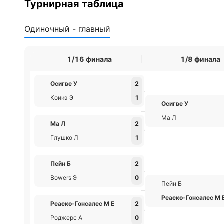
Турнирная таблица
Одиночный - главный
1/16 финала
1/8 финала
Осигве У
2
Коикэ Э
1
Осигве У
Ма Л
Ма Л
2
Глушко Л
1
Пейн Б
2
Bowers Э
0
Пейн Б
Реаско-Гонсалес М 
Реаско-Гонсалес М Е
2
Роджерс А
0