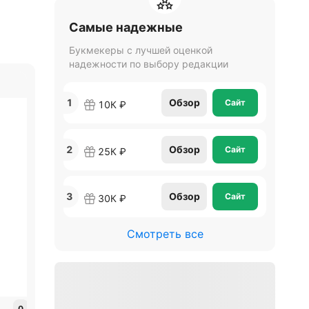
Самые надежные
Букмекеры с лучшей оценкой
надежности по выбору редакции
Финал
1
Обзор
Сайт
10К ₽
2
Обзор
Сайт
25К ₽
3
Обзор
Сайт
30К ₽
Смотреть все
0