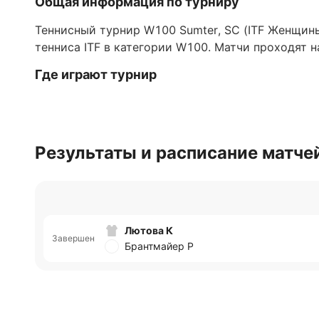
Общая информация по турниру
Теннисный турнир W100 Sumter, SC (ITF Женщин
тенниса ITF в категории W100. Матчи проходят н
Где играют турнир
Турнир проходит в США, город Самтер, штат Юж
Обновлено:
Результаты и расписание матче
Автор
Николай Абовян
Лютова К
Завершен
Брантмайер Р