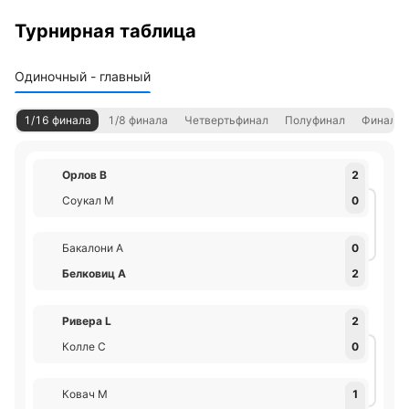
Турнирная таблица
Одиночный - главный
1/16 финала
1/8 финала
Четвертьфинал
Полуфинал
Финал
Орлов В
2
Соукал М
0
Бакалони А
0
Белковиц А
2
Ривера L
2
Колле С
0
Ковач М
1