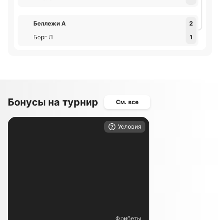
Беллежи А
2
Борг Л
1
Бонусы на турнир
См. все
Условия
Фрибеты