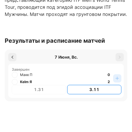
представляющий категорию ITF Men's World Tennis
Tour, проводится под эгидой ассоциации ITF
Мужчины. Матчи проходят на грунтовом покрытии.
Где играют турнир
Турнир проходит в городе Сентендре, Венгрия.
Результаты и расписание матчей
Обновлено:
7 Июня, Вс.
Автор
Завершен
Макк П
0
Николай Абовян
Kelm Я
2
1.31
3.11
Подписаться