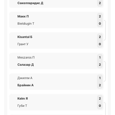
Сакелларидис Д
2
Макк П
2
Bieldiugin Т
0
Kisantal Б
2
Грант У
0
Meszaros П
1
Салазар Д
2
Джилли А
1
Брайнин А
2
Kelm Я
2
Губи Т
0