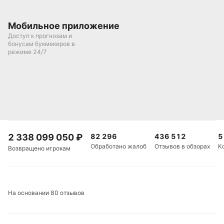
Мобильное приложение
Доступ к прогнозам и
бонусам букмекеров в
режиме 24/7
2 338 099 050
₽
82 296
436 512
5
Обработано жалоб
Отзывов в обзорах
К
Возвращено игрокам
На основании 80 отзывов