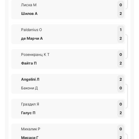
Лиска М
0
Шилов А
2
Paldanius О
1
де Марчи А
2
Розенкранц К Т
0
Файта П
2
Angelini Л
2
Бакони Д
0
Граздил Я
0
Галус П
2
Михалик Р
0
Мисаси Г
2