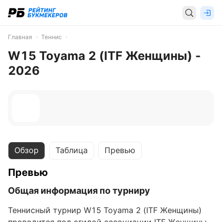
Главная
Теннис
W15 Toyama 2 (ITF Женщины) -
2026
Обзор
Таблица
Превью
Превью
Общая информация по турниру
Теннисный турнир W15 Toyama 2 (ITF Женщины)