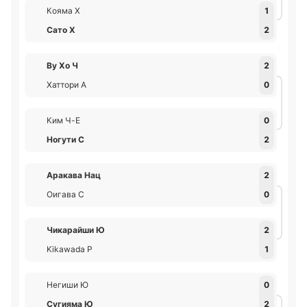
Кояма Х
1
Сато Х
2
Ву Хо Ч
2
Хаттори А
0
Ким Ч-Е
0
Ногути С
2
Аракава Нац
2
Оигава С
0
Чикарайши Ю
2
Kikawada Р
1
Негиши Ю
0
Сугияма Ю
2