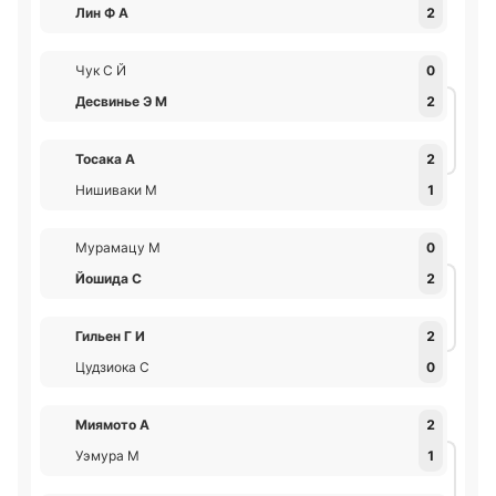
Лин Ф А
2
Чук С Й
0
Десвинье Э М
2
Тосака А
2
Нишиваки М
1
Мурамацу М
0
Йошида С
2
Гильен Г И
2
Цудзиока С
0
Миямото А
2
Уэмура М
1