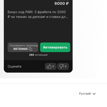
6000 ₽
Бонус код PARI: 3 фрибета по 2000
₽ на теннис за депозит и ставки для
новых игроков
Скопировать промокод
Активировать
RBTENNIS
260
активаций
Оцените
0
0
Русский