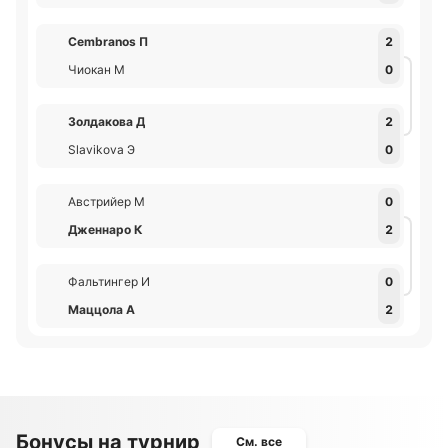
Cembranos П
2
Чиокан М
0
Золдакова Д
2
Slavikova Э
0
Австрийер М
0
Дженнаро К
2
Фальтингер И
0
Маццола А
2
Бонусы на турнир
См. все