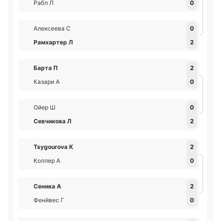
Рабл Л
0
Алексеева С
0
Рамхартер Л
2
Барта П
2
Казари А
0
Ойер Ш
0
Севчикова Л
2
Tsygourova К
2
Коллер А
0
Сеника А
2
Фенйвес Г
0