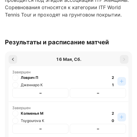
проводится под эгидой ассоциации ITF Женщины.
Соревнования относятся к категории ITF World
Tennis Tour и проходят на грунтовом покрытии.
Где играют турнир
Турнир проходит в Австрии, в городе Клагенфурт.
Результаты и расписание матчей
Обновлено:
16 Мая, Сб.
Автор
Завершен
Ловрич П
2
Николай Абовян
Дженнаро К
1
–
–
Подписаться
Завершен
Колменья М
2
Tsygourova К
0
–
–