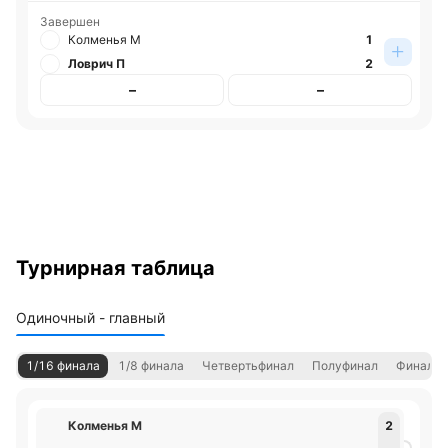
Завершен
Колменья М
1
Ловрич П
2
–
–
Турнирная таблица
Одиночный - главный
1/16 финала
1/8 финала
Четвертьфинал
Полуфинал
Финал
Колменья М
2