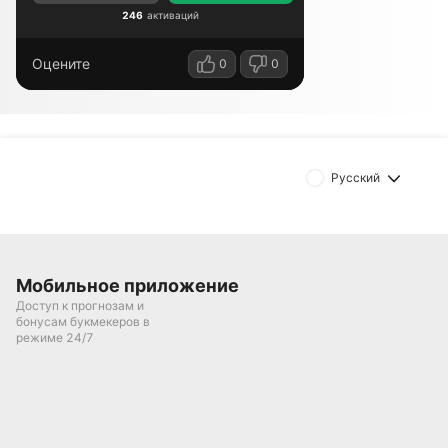
246
активаций
Оцените
0
0
Русский
Мобильное приложение
Доступ к прогнозам и
бонусам букмекеров в
режиме 24/7