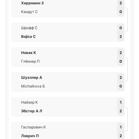
Херрманн З
2
Кандут С
0
Шрофф С
0
Bojica С
2
Новак К
2
Глёкнер П
0
Шуэллер А
2
Michalkova Б
0
Найзер К
1
Эбстер А Л
2
Гаспарович К
1
Ловрич П
2