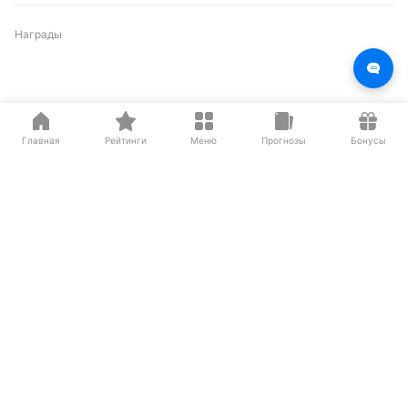
Награды
Партнеры
Главная
Рейтинги
Меню
Прогнозы
Бонусы
О нас на Wikipedia
Резиденты ИЦ Сколково
Сетевое издание «Рейтинг Букмекеров» (адрес в сети Интернет -
https://bookmaker-ratings.ru
) (далее - Издание)
Основатель: Шабазян Паруйр Арташесович
Учредитель Издания: Мирзоян Сергей Владимирович
Главный редактор Издания: Бодров Андрей Константинович
Адрес: Москва, ул.Бутлерова 17, офис
259