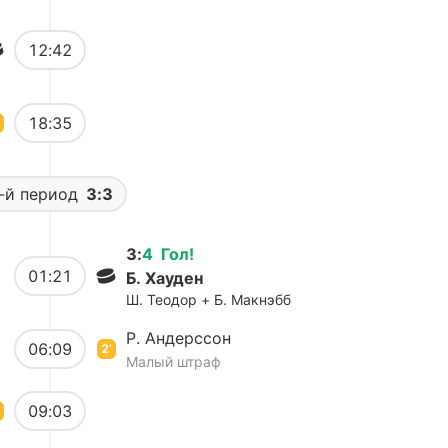
12:42
18:35
-й период
3:3
3
:
4
Гол
!
01:21
Б. Хауден
Ш. Теодор + Б. Макнэбб
Р. Андерссон
06:09
2’
Малый штраф
09:03