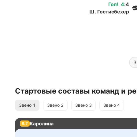
Гол
!
4
:
4
Ш. Гостисбехер
3
Стартовые составы команд и ре
Звено
1
Звено
2
Звено
3
Звено
4
Каролина
6.7