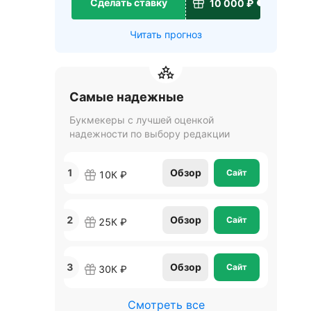
Сделать ставку
10 000 ₽
Читать прогноз
Самые надежные
Букмекеры с лучшей оценкой
надежности по выбору редакции
1
Обзор
Сайт
10К ₽
2
Обзор
Сайт
25К ₽
3
Обзор
Сайт
30К ₽
Смотреть все