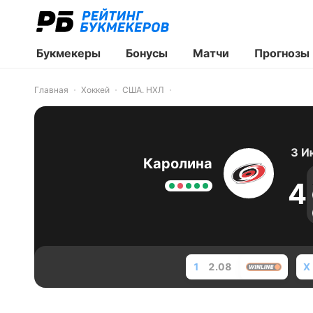
Букмекеры
Бонусы
Матчи
Прогнозы
Главная
Хоккей
США. НХЛ
3 И
Каролина
4
1
2.08
X