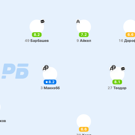
8.2
7.2
6.6
49
Ба­рба­шев
9
Айкел
16
До­ро
3
2
8.2
8.1
3
Ма­кнэбб
27
Теодор
­ков
6.6