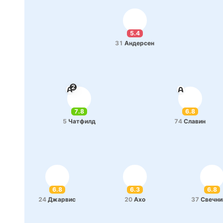
5.4
31
Анде­рсен
2
7.8
6.8
5
Ча­тфилд
74
Славин
6.8
6.3
6.8
24
Джа­рвис
20
Ахо
37
Све­чни