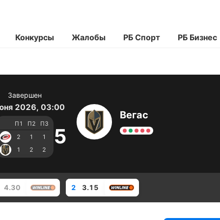
Конкурсы
Жалобы
РБ Спорт
РБ Бизнес
Завершен
юня 2026, 03:00
Вегас
П1
П2
П3
5
2
1
1
1
2
2
4.30
2
3.15