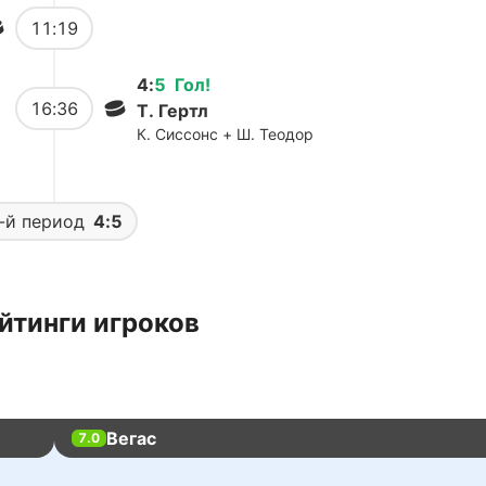
11:19
4
:
5
Гол
!
16:36
Т. Гертл
К. Сиссонс + Ш. Теодор
-й период
4:5
йтинги игроков
Вегас
7.0