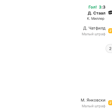
Гол
!
3
:
3
Д. Стаал
К. Миллер
Д. Чатфилд
2’
Малый штраф
2
М. Янковски
2’
Малый штраф