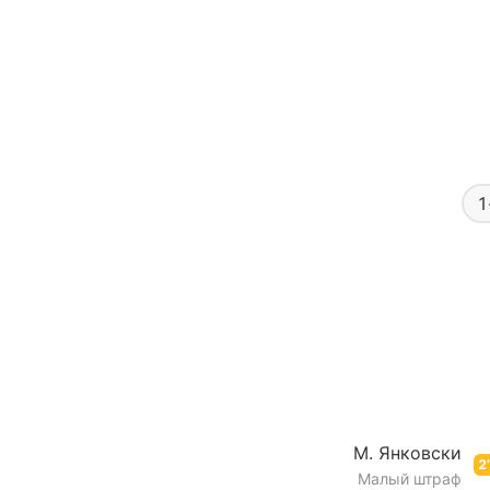
1
М. Янковски
2’
Малый штраф