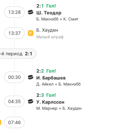
2
:
1
Гол
!
13:28
Ш. Теодор
Б. Макнэбб + К. Смит
Б. Хауден
13:37
2’
Малый штраф
-й период
2:1
2
:
2
Гол
!
00:30
И. Барбашев
Д. Айкел + Б. Макнэбб
2
:
3
Гол
!
04:35
У. Карлссон
М. Марнер + Б. Хауден
07:46