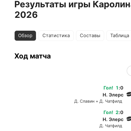
Результаты игры Каролина
2026
Обзор
Статистика
Составы
Таблица
Ход матча
Гол
!
1
:
0
Н. Элерс
Д. Славин + Д. Чатфилд
Гол
!
2
:
0
Н. Элерс
Д. Чатфилд