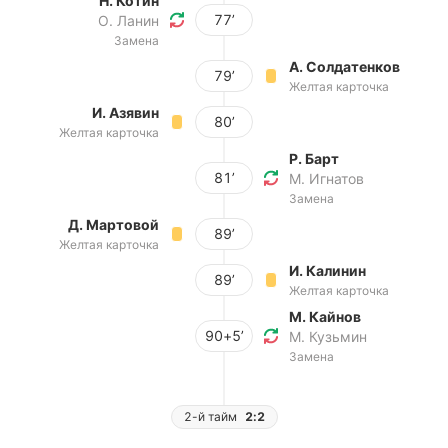
Н. Котин
77’
О. Ланин
Замена
А. Солдатенков
79’
Желтая карточка
И. Азявин
80’
Желтая карточка
Р. Барт
81’
М. Игнатов
Замена
Д. Мартовой
89’
Желтая карточка
И. Калинин
89’
Желтая карточка
М. Кайнов
90+5’
М. Кузьмин
Замена
2-й тайм
2:2