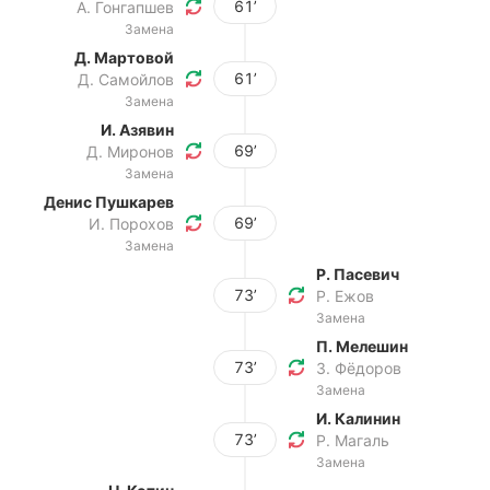
61’
А. Гонгапшев
Замена
Д. Мартовой
61’
Д. Самойлов
Замена
И. Азявин
69’
Д. Миронов
Замена
Денис Пушкарев
69’
И. Порохов
Замена
Р. Пасевич
73’
Р. Ежов
Замена
П. Мелешин
73’
З. Фёдоров
Замена
И. Калинин
73’
Р. Магаль
Замена