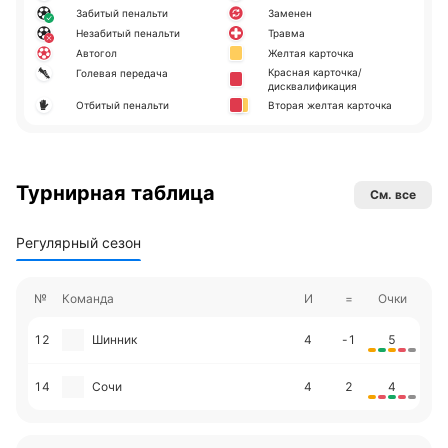
Забитый пенальти
Заменен
Незабитый пенальти
Травма
Автогол
Желтая карточка
Красная карточка/
Голевая передача
дисквалификация
Отбитый пенальти
Вторая желтая карточка
Турнирная таблица
См. все
Регулярный сезон
№
Команда
И
=
Очки
12
Шинник
4
-1
5
14
Сочи
4
2
4