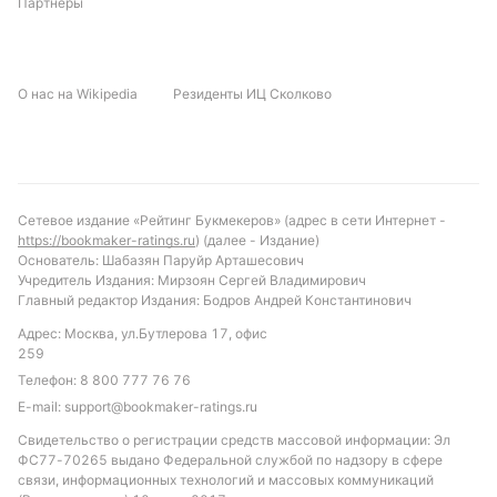
Партнеры
Питер Бьёрн
О нас на Wikipedia
Резиденты ИЦ Сколково
Подписаться
Сетевое издание «Рейтинг Букмекеров» (адрес в сети Интернет -
https://bookmaker-ratings.ru
) (далее - Издание)
Основатель: Шабазян Паруйр Арташесович
Учредитель Издания: Мирзоян Сергей Владимирович
Главный редактор Издания: Бодров Андрей Константинович
Адрес: Москва, ул.Бутлерова 17, офис
259
Телефон:
8 800 777 76 76
E-mail:
support@bookmaker-ratings.ru
Свидетельство о регистрации средств массовой информации: Эл
ФС77-70265 выдано Федеральной службой по надзору в сфере
связи, информационных технологий и массовых коммуникаций