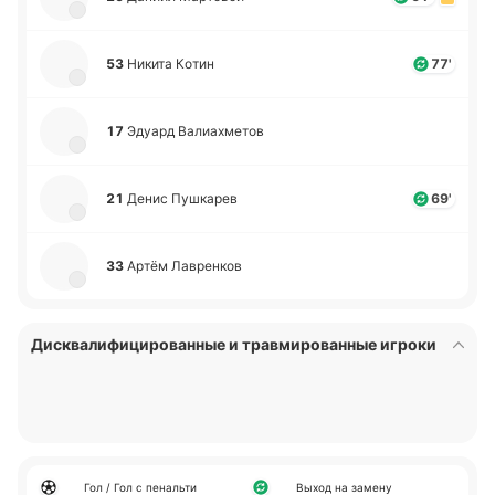
53
Никита Котин
77'
17
Эдуард Ва­лиа­хме­тов
21
Денис Пу­шка­рев
69'
33
Артём Ла­вре­нков
Дисквалифицированные и травмированные игроки
Гол / Гол с пенальти
Выход на замену