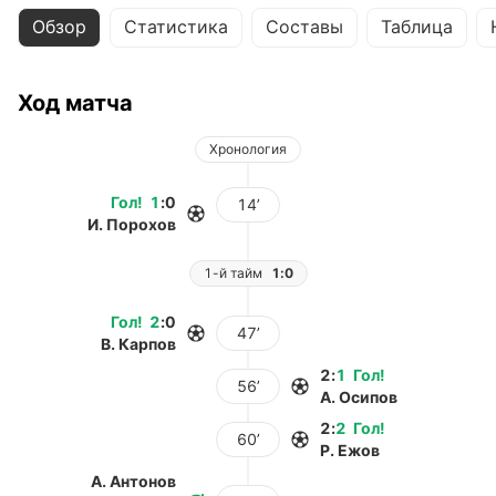
Обзор
Статистика
Составы
Таблица
Ход матча
Хронология
Гол
!
1
:
0
14’
И. Порохов
1-й тайм
1:0
Гол
!
2
:
0
47’
В. Карпов
2
:
1
Гол
!
56’
А. Осипов
2
:
2
Гол
!
60’
Р. Ежов
А. Антонов