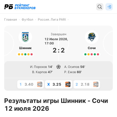
Главная
Футбол
Россия. Лига PARI
Завершен
12 Июля 2026,
17:00
Шинник
Сочи
2
:
2
И. Порохов
14’
А. Осипов
56’
В. Карпов
47’
Р. Ежов
60’
1
3.40
X
3.25
2
2.18
Результаты игры Шинник - Сочи
12 июля 2026