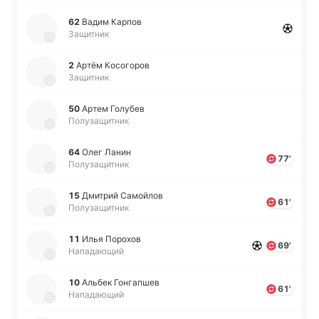
62
Вадим Карпов
Защитник
2
Артём Ко­со­го­ров
Защитник
50
Артем Го­лу­бев
Полузащитник
64
Олег Ланин
77'
Полузащитник
15
Дми­трий Са­мой­лов
61'
Полузащитник
11
Илья По­ро­хов
69'
Нападающий
10
Альбек Го­нга­пшев
61'
Нападающий