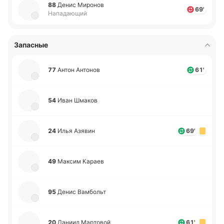
88
Денис Ми­ро­нов
69'
Нападающий
Запасные
77
Антон Анто­нов
61'
54
Иван Шмаков
24
Илья Азявин
69'
49
Максим Караев
95
Денис Ва­мбольт
20
Даниил Ма­рто­вой
61'