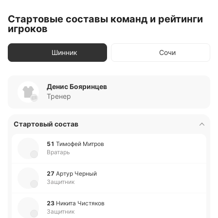
Стартовые составы команд и рейтинги
игроков
Шинник
Сочи
Денис Бояринцев
Тренер
Стартовый состав
51
Ти­мо­фей Митров
Вратарь
27
Артур Черный
Защитник
23
Никита Чи­стя­ков
Защитник