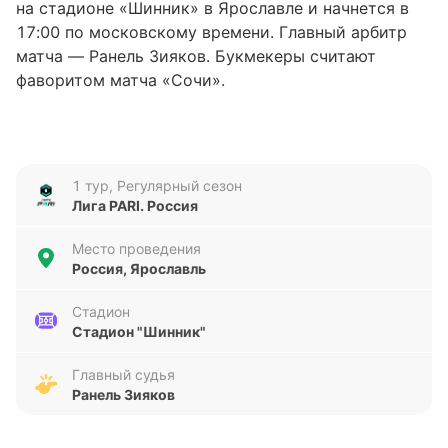
на стадионе «Шинник» в Ярославле и начнется в
17:00 по московскому времени. Главный арбитр
матча — Ранель Зияков. Букмекеры считают
фаворитом матча «Сочи».
«Шинник»
«Шинник» занимает восьмую строчку в турнирной
1 тур, Регулярный сезон
таблице Лиги PARI, не имея набранных очков после
Лига PARI. Россия
нулевого количества матчей. Команда Дениса
Бояринцева находится в таблице выше «СКА
Место проведения
Хабаровск» и ниже «Ротора» лишь по
Россия, Ярославль
дополнительным показателям. В пяти последних
матчах Лиги PARI «Шинник» заработал пять очков,
Стадион
Стадион "Шинник"
одержав одну победу и дважды сыграв вничью.
Команда обыграла «Урал» (1:0) и разошлась миром
Главный судья
с «Челябинском» (2:2) и «Торпедо Москва» (1:1).
Ранель Зияков
«Шинник» в последнее время забивает стабильно