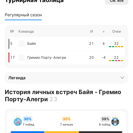
Турнирная таблица
См. все
Регулярный сезон
№
Команда
И
=
Очки
5
Байя
21
4
32
17
Гремио Порту-Алегри
20
-4
22
Легенда
История личных встреч Байя - Гремио
Порту-Алегри
23
30%
30%
39%
7 побед
7 ничьих
9 побед