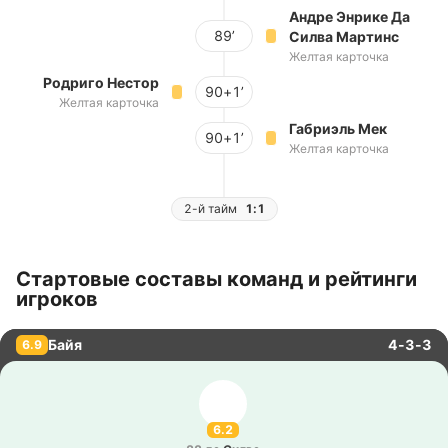
Андре Энрике Да
89’
Силва Мартинс
Желтая карточка
Родриго Нестор
90+1’
Желтая карточка
Габриэль Мек
90+1’
Желтая карточка
2-й тайм
1:1
Стартовые составы команд и рейтинги
игроков
Байя
4-3-3
6.9
6.2