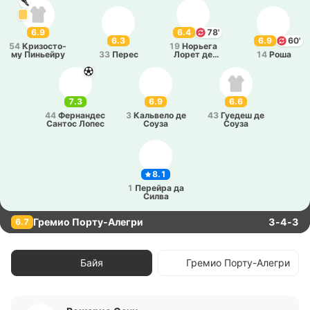
6.9
6.4
78'
6.3
6.9
60'
54
Кри­зо­сто­
19
Но­рье­га
му Пи­ньей­ру
33
Перес
Лорет де
14
Роша
Мола
7.3
6.9
6.6
44
Фе­рна­ндес
3
Ка­льве­ло де
43
Гуедеш де
Сантос Лопес
Соуза
Соуза
8.1
1
Пе­рей­ра да
Силва
Гремио Порту-Алегри
3-4-3
6.7
Байя
Гремио Порту-Алегри