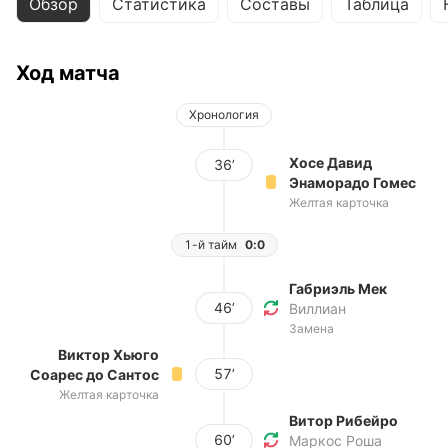
Обзор
Статистика
Составы
Таблица
Ход матча
Хронология
Хосе Давид
36’
Энаморадо Гомес
Желтая карточка
1-й тайм
0:0
Габриэль Мек
46’
Виллиан
Замена
Виктор Хьюго
57’
Соарес до Сантос
Желтая карточка
Витор Рибейро
60’
Маркос Роша