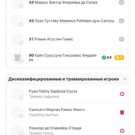
44
Маркос Виктор Фе­ррей­ра да Силва
–
43
Луис Гу­ста­ву Ма­ри­ньо Ри­бей­ро душ Сантуш
–
31
Роман Агу­стин Гомес
–
90
Кайо Суа­ссу­на Го­нса­лвес Фе­ррей­
84'
6.7
ра
Дисквалифицированные и травмированные игроки
Руан Паблу Ба­рбо­за Соуза
Травма лодыжки
Са­нтья­го Мартин Рамос Минго
Перебор желтых
Ро­на­лдо де Оли­вей­ра Страда
Травма плеча