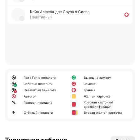
Кайо Але­кса­ндре Соуза э Силва
Неактивный
Гол / Гол с пенальти
Выход на замену
Забитый пенальти
Заменен
Незабитый пенальти
Травма
Автогол
Желтая карточка
Красная карточка/
Голевая передача
дисквалификация
Отбитый пенальти
Вторая желтая карточка