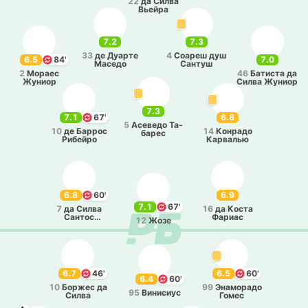
22
да Силва
Вьейра
7.2
7.3
33
де Дуарте
4
Соареш душ
6.5
84'
7.0
Маседо
Сантуш
2
Мораес
46
Ба­ти­ста да
Жуниор
Силва Жуниор
7.3
7.1
67'
6.8
5
Асе­ве­до Та­
10
де Баррос
14
Ко­нра­до
ба­рес
Ри­бей­ро
Ка­рва­лью
6.8
60'
6.9
7.1
67'
7
да Силва
16
да Коста
Сантос
Фариас
12
Жозе
Жуниор
6.7
46'
6.5
60'
6.4
60'
10
Боржес да
99
Эна­мо­ра­до
95
Ви­ни­сиус
Силва
Гомес