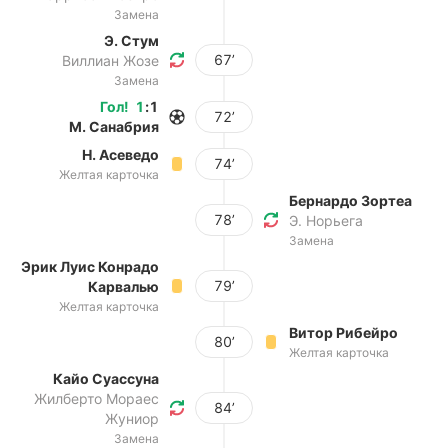
Замена
Э. Стум
67’
Виллиан Жозе
Замена
Гол
!
1
:
1
72’
М. Санабрия
Н. Асеведо
74’
Желтая карточка
Бернардо Зортеа
78’
Э. Норьега
Замена
Эрик Луис Конрадо
79’
Карвалью
Желтая карточка
Витор Рибейро
80’
Желтая карточка
Кайо Суассуна
Жилберто Мораес
84’
Жуниор
Замена