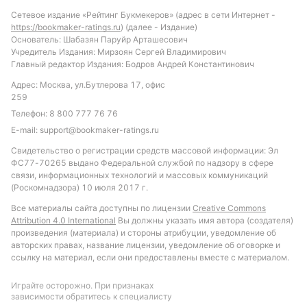
вариант с «тоталом голов меньше 3.5», учитывая
Сетевое издание «Рейтинг Букмекеров» (адрес в сети Интернет -
исторические показатели очных встреч.
https://bookmaker-ratings.ru
) (далее - Издание)
Основатель: Шабазян Паруйр Арташесович
Учредитель Издания: Мирзоян Сергей Владимирович
Обновлено:
Главный редактор Издания: Бодров Андрей Константинович
Адрес: Москва, ул.Бутлерова 17, офис
Автор
259
Телефон:
8 800 777 76 76
Александр Трибуш
E-mail:
support@bookmaker-ratings.ru
Свидетельство о регистрации средств массовой информации: Эл
Подписаться
ФС77-70265 выдано Федеральной службой по надзору в сфере
связи, информационных технологий и массовых коммуникаций
(Роскомнадзора) 10 июля 2017 г.
Все материалы сайта доступны по лицензии
Creative Commons
Attribution 4.0 International
Вы должны указать имя автора (создателя)
произведения (материала) и стороны атрибуции, уведомление об
авторских правах, название лицензии, уведомление об оговорке и
ссылку на материал, если они предоставлены вместе с материалом.
Играйте осторожно. При признаках
зависимости обратитесь к специалисту