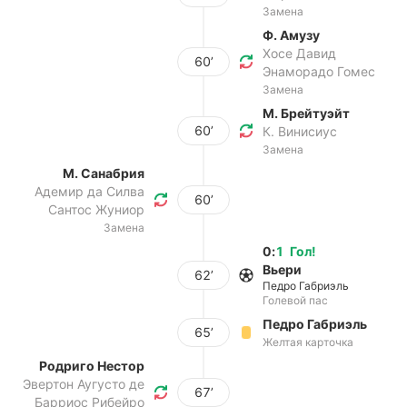
Замена
Ф. Амузу
Хосе Давид
60’
Энаморадо Гомес
Замена
М. Брейтуэйт
60’
К. Винисиус
Замена
М. Санабрия
Адемир да Силва
60’
Сантос Жуниор
Замена
0
:
1
Гол
!
Вьери
62’
Педро Габриэль
Голевой пас
Педро Габриэль
65’
Желтая карточка
Родриго Нестор
Эвертон Аугусто де
67’
Барриос Рибейро