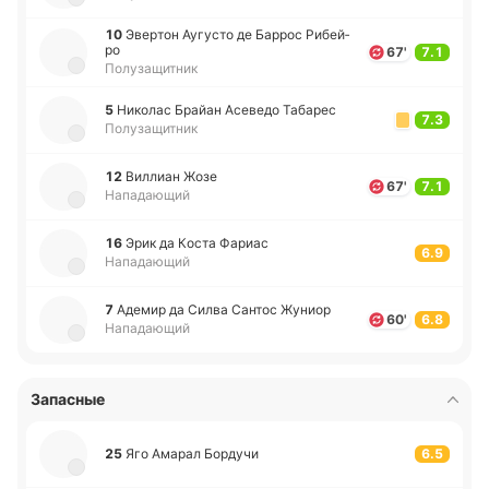
10
Эве­ртон Ау­гу­сто де Баррос Ри­бей­
ро
67'
7.1
Полузащитник
5
Ни­ко­лас Брайан Асе­ве­до Та­ба­рес
7.3
Полузащитник
12
Ви­ллиан Жозе
67'
7.1
Нападающий
16
Эрик да Коста Фариас
6.9
Нападающий
7
Адемир да Силва Сантос Жуниор
60'
6.8
Нападающий
Запасные
25
Яго Амарал Бо­рду­чи
6.5