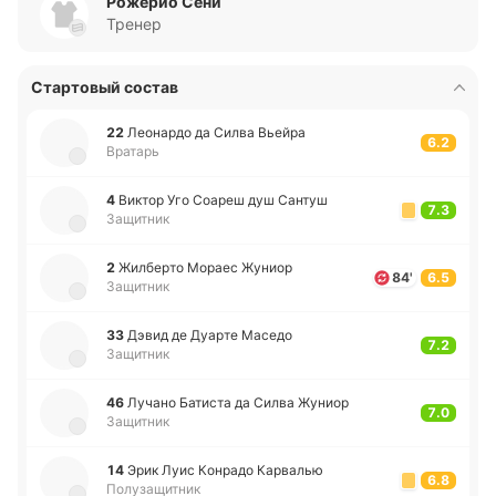
Рожерио Сени
Тренер
Стартовый состав
22
Лео­на­рдо да Силва Вьейра
6.2
Вратарь
4
Виктор Уго Соареш душ Сантуш
7.3
Защитник
2
Жи­лбе­рто Мораес Жуниор
84'
6.5
Защитник
33
Дэвид де Дуарте Маседо
7.2
Защитник
46
Лучано Ба­ти­ста да Силва Жуниор
7.0
Защитник
14
Эрик Луис Ко­нра­до Ка­рва­лью
6.8
Полузащитник