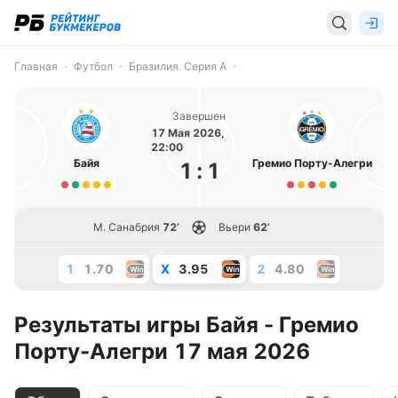
Главная
Футбол
Бразилия. Серия А
Завершен
17 Мая 2026,
22:00
Байя
Гремио Порту-Алегри
1
:
1
М. Санабрия
72’
Вьери
62’
1
1.70
X
3.95
2
4.80
Результаты игры Байя - Гремио
Порту-Алегри 17 мая 2026