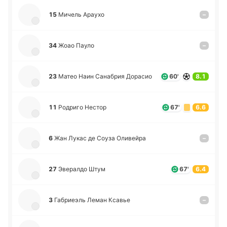
15
Мичель Араухо
–
34
Жоао Пауло
–
23
Матео Наин Са­на­брия До­ра­сио
60'
8.1
11
Ро­дри­го Нестор
67'
6.6
6
Жан Лукас де Соуза Оли­вей­ра
–
27
Эве­ра­лдо Штум
67'
6.4
3
Га­бриеэль Леман Ксавье
–