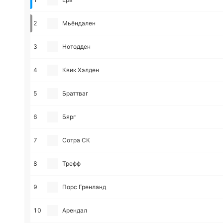
Обновлено:
2
Мьёндален
Автор
3
Нотодден
Николай Абовян
4
Квик Хэлден
5
Браттваг
6
Бярг
7
Сотра СК
8
Трефф
9
Порс Гренланд
10
Арендал