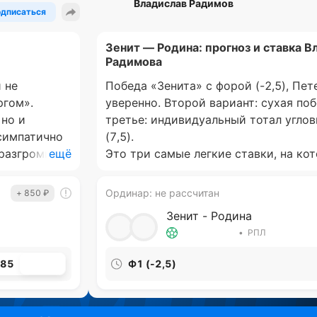
Владислав Радимов
дписаться
Зенит — Родина: прогноз и ставка В
Радимова
 не
Победа «Зенита» с форой (-2,5), Пе
ргом».
уверенно. Второй вариант: сухая поб
 но и
третье: индивидуальный тотал угло
симпатично
(7,5).
 разгромила
ещё
Это три самые легкие ставки, на к
 не основным
выиграть. Потому что «Родина» обы
второй состав «Рубина» и в обороне
Ординар
:
не рассчитан
+ 850 ₽
хотя и
Если другим командам «Зенит» позв
Зенит - Родина
тупила
минимум моментов и не пропускал, 
•
РПЛ
должна забить?
лем: свои
.85
Ф1 (-2,5)
читься —
а 2–4 гола
.