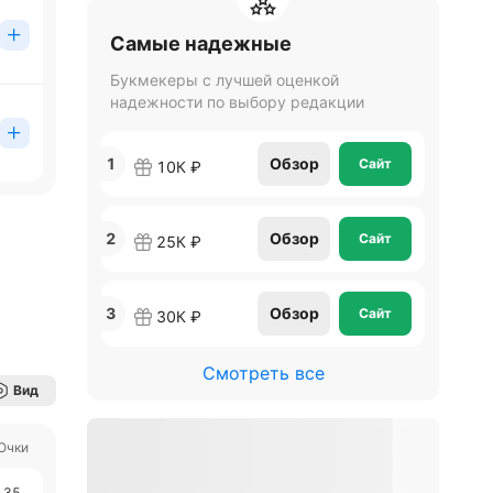
Самые надежные
Букмекеры с лучшей оценкой
надежности по выбору редакции
1
Обзор
Сайт
10К ₽
2
Обзор
Сайт
25К ₽
3
Обзор
Сайт
30К ₽
Смотреть все
Вид
Очки
35