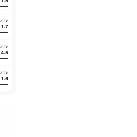
1.5
ости
1.7
ости
4.5
ости
11.6