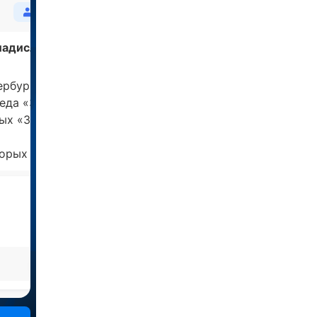
Подписаться
ладислава
тербург выиграет
еда «Зенита». И
вых «Зенита» больше
оторых точно можно
ещё
грать может только
 играет безобразно.
+ 2840 ₽
олял создать
то почему «Родина»
2.15