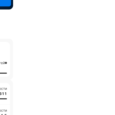
тей
ости
311
ости