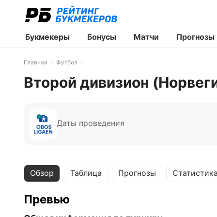
Букмекеры
Бонусы
Матчи
Прогнозы
Главная
Футбол
Второй дивизион (Норвеги
Даты проведения
Обзор
Таблица
Прогнозы
Статистик
Превью