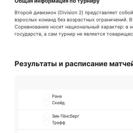
Общая информация по турниру
Второй дивизион (Division 2) представляет собо
взрослых команд без возрастных ограничений. В
Соревнование носит национальный характер: в н
государств, а сам турнир не является товарище
Даты начала и завершения сезона
Текущий сезон проходит в период с 05 апреля 20
Результаты и расписание матче
Какие команды участвуют
Арендал
Браттваг
Бярг
Рана
Видар
Скейд
Ерв
Квик Хэлден
Эик-Тёнсберг
Кьелсос
Трефф
Левангер