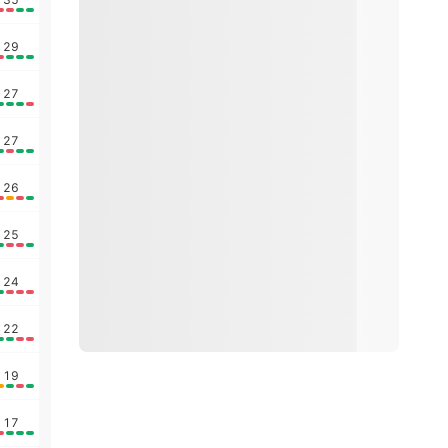
29
27
ься
27
26
25
24
22
19
17