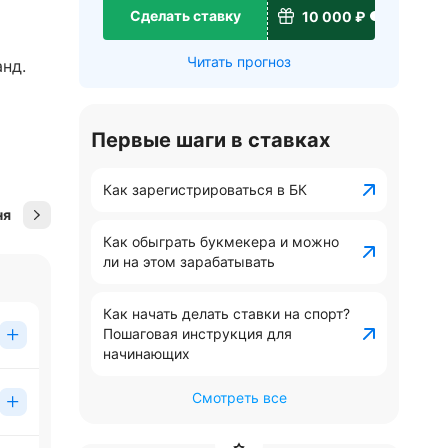
Сделать ставку
10 000 ₽
Читать прогноз
нд.
Первые шаги в ставках
Как зарегистрироваться в БК
ня
Как обыграть букмекера и можно
ли на этом зарабатывать
Как начать делать ставки на спорт?
Пошаговая инструкция для
начинающих
Смотреть все