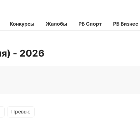
Конкурсы
Жалобы
РБ Спорт
РБ Бизнес
я) - 2026
а
Превью