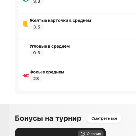
3.3
Желтые карточки в среднем
3.5
Угловые в среднем
9.6
Фолы в среднем
23
Бонусы на турнир
Смотреть все
Условия