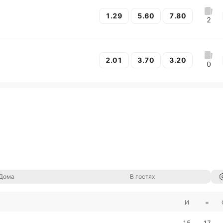
1.29
5.60
7.80
2
2.01
3.70
3.20
0
езоне
Дома
В гостях
И
=
 3.56
15
17