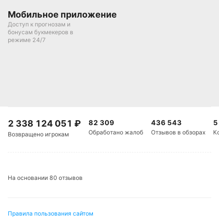
Мобильное приложение
Доступ к прогнозам и
бонусам букмекеров в
режиме 24/7
2 338 124 051
₽
82 309
436 543
5
Обработано жалоб
Отзывов в обзорах
К
Возвращено игрокам
На основании 80 отзывов
Правила пользования сайтом