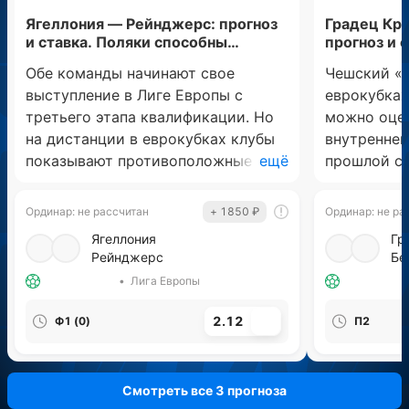
Ягеллония — Рейнджерс: прогноз
Градец Кр
и ставка. Поляки способны
прогноз и 
победить
Обе команды начинают свое
Чешский «Г
выступление в Лиге Европы с
еврокубках
третьего этапа квалификации. Но
можно оцен
на дистанции в еврокубках клубы
внутреннег
показывают противоположные
ещё
прошлой с
результаты.
«Градец» 
«Рейнджерс» проиграли в девяти
«Тромсе» 
Ординар
:
не рассчитан
+ 1850 ₽
Ординар
:
не ра
из 11 последних матчей, а в гостях
другого ур
Ягеллония
Гр
не побеждают уже в восьми играх,
«Бешикташ
Рейнджерс
Бе
причем уступили семь раз.
В свою оче
•
Лига Европы
«Ягеллония», наоборот, проиграла
предыдущем
всего дважды на дистанции 15
прошли «Ми
2.12
Ф1 (0)
П2
еврокубковых встреч. При этом в
матчах выиг
линии минимальными фаворитами
«Бешикташ
идут гости, то есть выгодна ставка
классом и 
Смотреть все 3 прогноза
на победу хозяева с форой (0) за
легко разо