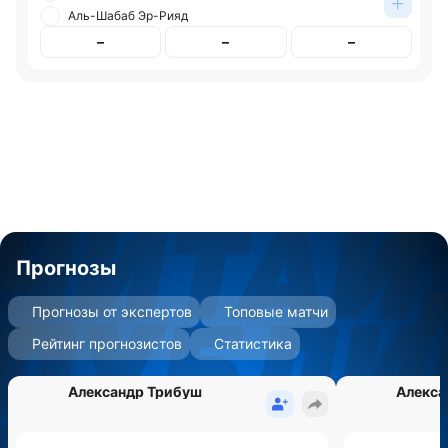
Аль-Шабаб Эр-Рияд
–
–
–
Прогнозы
Прогнозы от экспертов
Топовые матчи
Рейтинг прогнозистов
Статистика
Александр Трибуш
Алекса