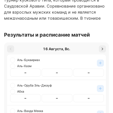
турнир кубкового типа, который проводится в
Саудовской Аравии. Соревнование организовано
для взрослых мужских команд и не является
международным или товарищеским. В турнире
принимают участие футбольные клубы,
национальные сборные к участию не допускаются.
Результаты и расписание матчей
Формат турнира предусматривает игры на
выбывание.
16 Августа, Вс.
Обновлено:
Аль-Букаириах
Аль-Хазм
Автор
–
–
–
Николай Абовян
Аль-Оруба Эль-Джауф
Подписаться
Абха
–
–
–
Аль-Вахда Мекка