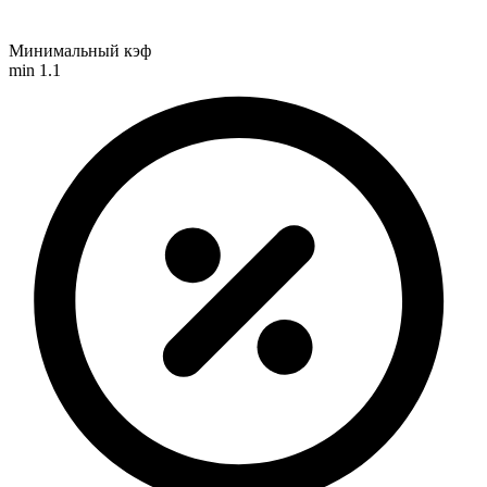
Минимальный кэф
min 1.1