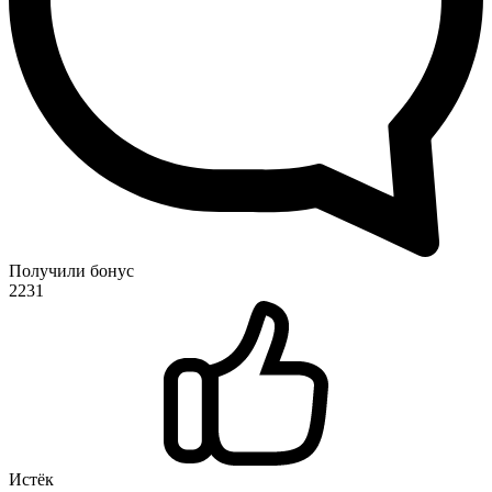
Получили бонус
2231
Истёк