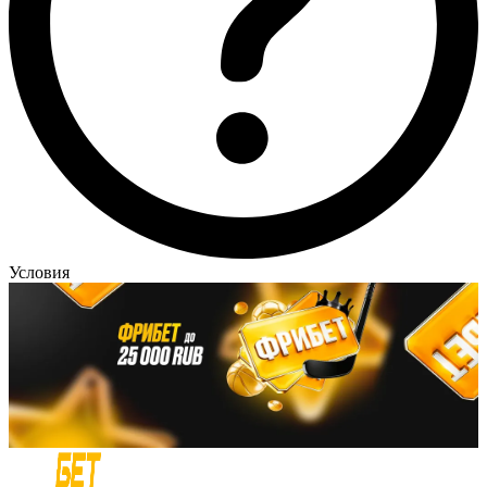
Условия