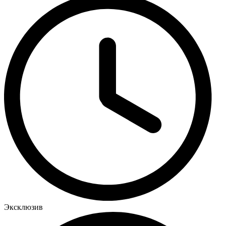
Эксклюзив