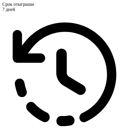
Срок отыгрыша
7 дней