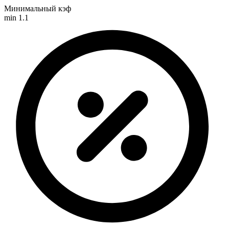
Минимальный кэф
min 1.1