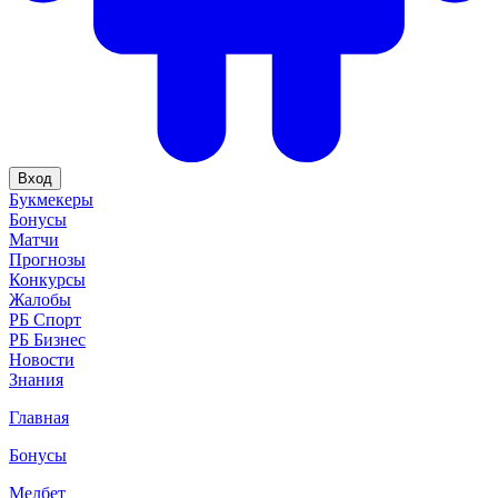
Вход
Букмекеры
Бонусы
Матчи
Прогнозы
Конкурсы
Жалобы
РБ Спорт
РБ Бизнес
Новости
Знания
Главная
Бонусы
Мелбет