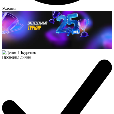
Условия
Проверил лично