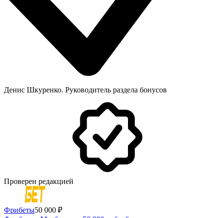
Денис Шкуренко
.
Руководитель раздела бонусов
Проверен редакцией
Фрибеты
50 000 ₽