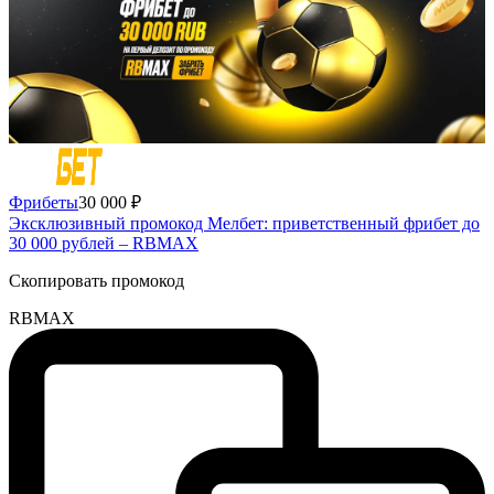
Фрибеты
30 000 ₽
Эксклюзивный промокод Мелбет: приветственный фрибет до
30 000 рублей – RBMAX
Скопировать промокод
RBMAX