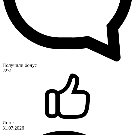
Получили бонус
2231
Истёк
31.07.2026