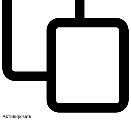
Активировать