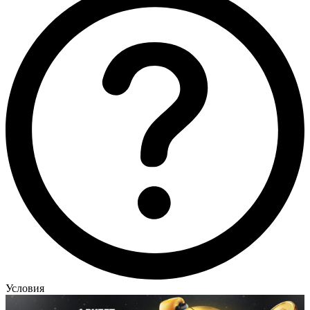
Условия