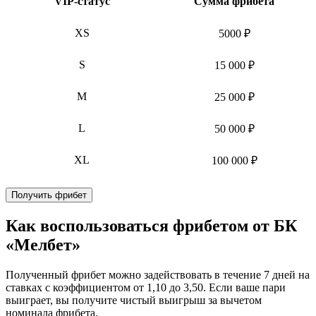
VIP-статус
Сумма фрибета
XS
5000 ₽
S
15 000 ₽
M
25 000 ₽
L
50 000 ₽
XL
100 000 ₽
Получить фрибет
Как воспользоваться фрибетом от БК
«Мелбет»
Полученный фрибет можно задействовать в течение 7 дней на
ставках с коэффициентом от 1,10 до 3,50. Если ваше пари
выиграет, вы получите чистый выигрыш за вычетом
номинала фрибета.