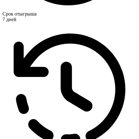
Срок отыгрыша
7 дней