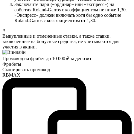
Заключайте пари («ординар» или «экспресс») на
события Roland-Garros с коэффициентом не ниже 1,30.
«Экспресс» должен включать хотя бы одно событие
Roland-Garros с коэффициентом от 1,30.
‼️
Выкупленные и отмененные ставки, а также ставки,
заключенные на бонусные средства, не учитываются для
участия в акции.
Промокод на фрибет до 10 000 ₽ за депозит
Фрибеты
Скопировать промокод
RBMAX