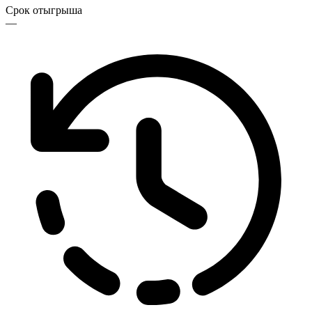
Срок отыгрыша
—