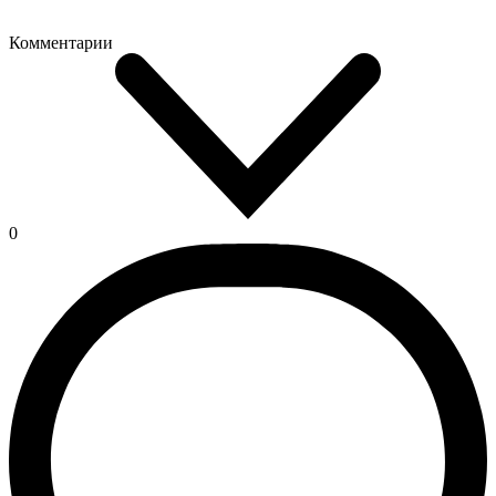
Комментарии
0