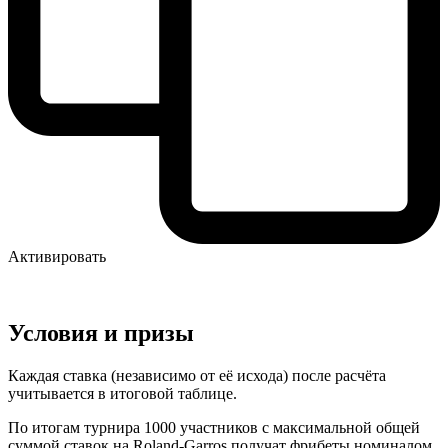
Активировать
Условия и призы
Каждая ставка (независимо от её исхода) после расчёта
учитывается в итоговой таблице.
По итогам турнира 1000 участников с максимальной общей
суммой ставок на Roland-Garros получат фрибеты номиналом