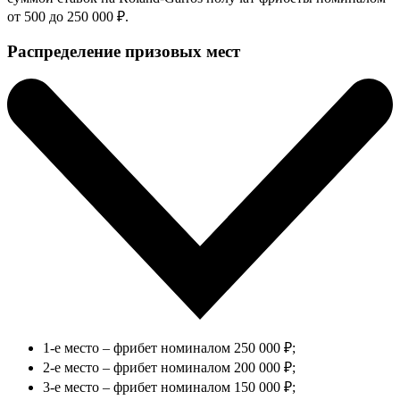
от 500 до 250 000 ₽.
Распределение призовых мест
1-е место – фрибет номиналом 250 000 ₽;
2-е место – фрибет номиналом 200 000 ₽;
3-е место – фрибет номиналом 150 000 ₽;