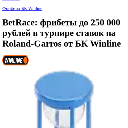
Фрибеты БК Winline
BetRace: фрибеты до 250 000
рублей в турнире ставок на
Roland-Garros от БК Winline