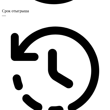
Срок отыгрыша
—