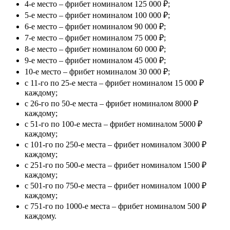
4-е место – фрибет номиналом 125 000 ₽;
5-е место – фрибет номиналом 100 000 ₽;
6-е место – фрибет номиналом 90 000 ₽;
7-е место – фрибет номиналом 75 000 ₽;
8-е место – фрибет номиналом 60 000 ₽;
9-е место – фрибет номиналом 45 000 ₽;
10-е место – фрибет номиналом 30 000 ₽;
с 11-го по 25-е места – фрибет номиналом 15 000 ₽
каждому;
с 26-го по 50-е места – фрибет номиналом 8000 ₽
каждому;
с 51-го по 100-е места – фрибет номиналом 5000 ₽
каждому;
с 101-го по 250-е места – фрибет номиналом 3000 ₽
каждому;
с 251-го по 500-е места – фрибет номиналом 1500 ₽
каждому;
с 501-го по 750-е места – фрибет номиналом 1000 ₽
каждому;
с 751-го по 1000-е места – фрибет номиналом 500 ₽
каждому.