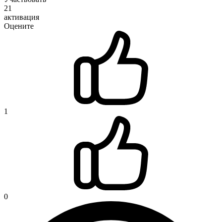
21
активация
Оцените
1
0